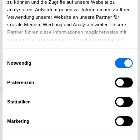
zu können und die Zugriffe auf unsere Website zu
analysieren. Außerdem geben wir Informationen zu Ihrer
Verwendung unserer Website an unsere Partner für
Vollbild
soziale Medien, Werbung und Analysen weiter. Unsere
©
BdS Ladenburg
Partner führen diese Informationen möglicherweise mit
weiteren Daten zusammen, die Sie ihnen bereitgestellt
haben oder die sie im Rahmen Ihrer Nutzung der Dienste
gesammelt haben.
Einwilligungsauswahl
Ladenburg erleben Redaktion
Notwendig
Ladenburg erleben
Präferenzen
Passend zum Thema
Statistiken
Marketing