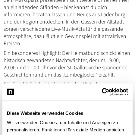
dem Marktplatz präsentieren sich weitere Unternehmen
an einladenden Ständen – hier kannst du dich
informieren, beraten lassen und Neues aus Ladenburg
und der Region entdecken. In den Gassen der Altstadt
sorgen verschiedene Live-Musik-Acts für die passende
Atmosphäre, dazu läuft ein Gewinnspiel mit attraktiven
Preisen.
Ein besonderes Highlight: Der Heimatbund schickt einen
historisch gewandeten Nachtwächter, der um 19.00,
20.00 und 21.00 Uhr vor der St. Galluskirche spannende
Geschichten rund um das „Lumbeglöckel“ erzählt.
Für Food & Drinks ist überall in der Altstadt gesorgt – von
Gastronomiebetrieben bis zu Ständen. Komm vorbei,
lass dich treiben, shoppe, genieße den Abend und mach
Ela’s Modeatelier zu deinem Lieblingsstopp beim
Late-
Night-Shopping
! Alle teilnehmenden Betriebe des BdS
Diese Webseite verwendet Cookies
Ladenburg freuen sich auf einen tollen Abend mit dir.
Wir verwenden Cookies, um Inhalte und Anzeigen zu
personalisieren, Funktionen für soziale Medien anbieten