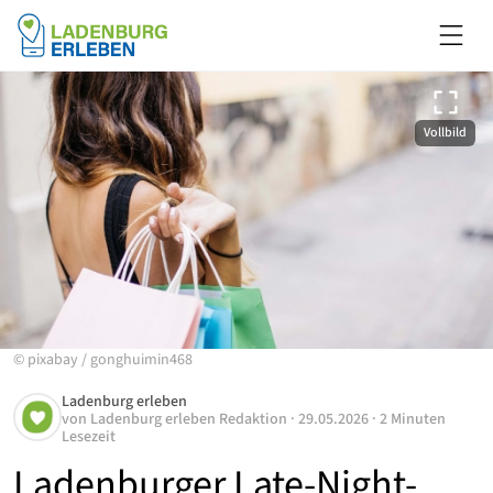
Vollbild
©
pixabay
/
gonghuimin468
Ladenburg erleben
von
Ladenburg erleben Redaktion
·
29.05.2026
·
2 Minuten
Lesezeit
Ladenburger Late-Night-