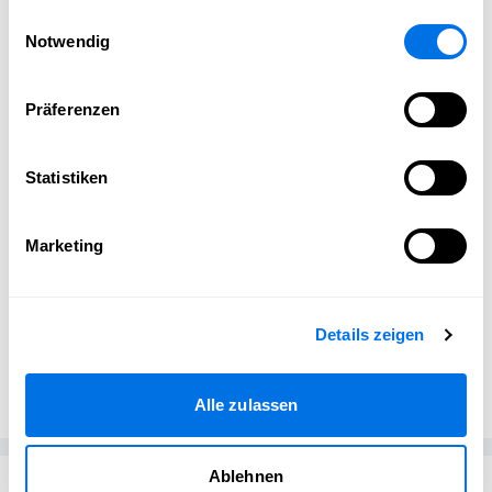
gesammelt haben.
Einwilligungsauswahl
Notwendig
Präferenzen
©
OpenMinded Webkonzepte GmbH
Statistiken
MediaHub Ladenburg
Marketing
Details zeigen
MediaHub-Team
MediaHub Coworking
Alle zulassen
Ablehnen
Passend zum Thema