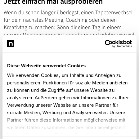
Jetzt einfach mal ausprobieren
Wenn du schon länger überlegst, einen Tapetenwechsel
für dein nächstes Meeting, Coaching oder deinen
Kreativtag zu machen: Gönn dir einen Tag in einem
unserer Meetingräume in Ladenburg und erlebe, wie viel
leichter gute Ideen und Entscheidungen in der richtigen
Umgebung fallen.
Diese Webseite verwendet Cookies
Schreib uns einfach ganz unverbindlich eine
Wir verwenden Cookies, um Inhalte und Anzeigen zu
personalisieren, Funktionen für soziale Medien anbieten
Mail an
office@media-hub.io
.
zu können und die Zugriffe auf unsere Website zu
analysieren. Außerdem geben wir Informationen zu Ihrer
Verwendung unserer Website an unsere Partner für
soziale Medien, Werbung und Analysen weiter. Unsere
Partner führen diese Informationen möglicherweise mit
weiteren Daten zusammen, die Sie ihnen bereitgestellt
Vollbild
haben oder die sie im Rahmen Ihrer Nutzung der Dienste