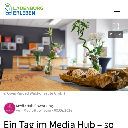
Vollbild
©
OpenMinded Webkonzepte GmbH
MediaHub Coworking
von
MediaHub-Team
·
08.06.2026
Ein Tag im Media Hub – so