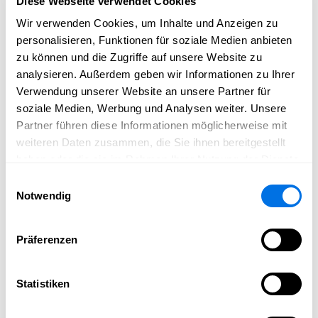
sorgt für einen schnellen sowie kontrollierten Einlass.
Diese Webseite verwendet Cookies
Wir verwenden Cookies, um Inhalte und Anzeigen zu
Höhere Servicequalität
personalisieren, Funktionen für soziale Medien anbieten
zu können und die Zugriffe auf unsere Website zu
Personalisierte Tickets ermöglichen individuelle
analysieren. Außerdem geben wir Informationen zu Ihrer
Angebote, VIP-Services oder personalisierte
Verwendung unserer Website an unsere Partner für
Eventerlebnisse und steigern dadurch die Zufriedenheit
soziale Medien, Werbung und Analysen weiter. Unsere
der Gäste.
Partner führen diese Informationen möglicherweise mit
Wertige Erinnerung
weiteren Daten zusammen, die Sie ihnen bereitgestellt
haben oder die sie im Rahmen Ihrer Nutzung der Dienste
Ein hochwertig gedrucktes Premium-Paper-Ticket mit
gesammelt haben.
Einwilligungsauswahl
dem Namen des Besuchers wird weit mehr als nur eine
Notwendig
Eintrittskarte – es wird zum persönlichen
Erinnerungsstück mit emotionalem Wert.
Präferenzen
Printabl verbindet Premium-Druck mit
intelligentem Ticketing
Statistiken
Bei Printabl kombinieren wir hochwertige Premium-