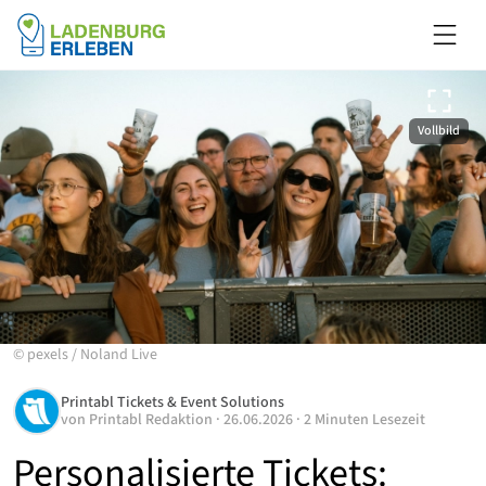
Vollbild
©
pexels
/
Noland Live
Printabl Tickets & Event Solutions
von
Printabl Redaktion
·
26.06.2026
·
2 Minuten Lesezeit
Personalisierte Tickets: