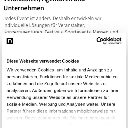
Unternehmen
Jedes Event ist anders. Deshalb entwickeln wir
individuelle Lösungen für Veranstalter,
Konzertagenturen, Festivals, Sportevents, Messen und
Unternehmen.
Unsere Vorteile:
Individuelle Einzelkonfektionierung
Diese Webseite verwendet Cookies
Sonderformate und Spezialverpackungen
Zielgruppenspezifische Versandlösungen
Wir verwenden Cookies, um Inhalte und Anzeigen zu
Digitale Add-ons
personalisieren, Funktionen für soziale Medien anbieten
Flexible Produktions- und Versandprozesse
zu können und die Zugriffe auf unsere Website zu
Professionelles Rückläufermanagement
analysieren. Außerdem geben wir Informationen zu Ihrer
Transparente Versandstatusübermittlung
Verwendung unserer Website an unsere Partner für
soziale Medien, Werbung und Analysen weiter. Unsere
Erfahrung aus der Event- und
Partner führen diese Informationen möglicherweise mit
weiteren Daten zusammen, die Sie ihnen bereitgestellt
Musikbranche
haben oder die sie im Rahmen Ihrer Nutzung der Dienste