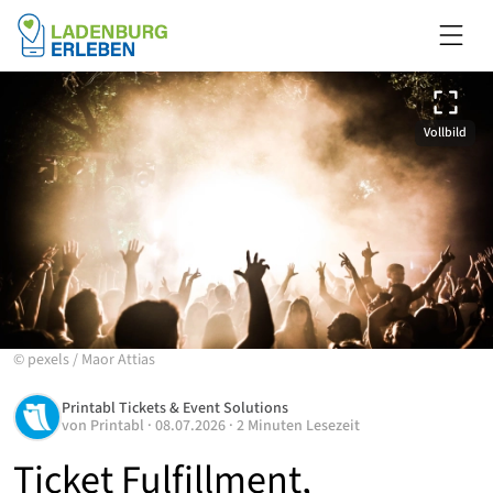
Vollbild
©
pexels
/
Maor Attias
Printabl Tickets & Event Solutions
von
Printabl
·
08.07.2026
·
2 Minuten Lesezeit
Ticket Fulfillment,