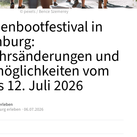
©
pexels
/
Bence Szemerey
enbootfestival in
burg:
hrsänderungen und
öglichkeiten vom
s 12. Juli 2026
erleben
urg erleben
·
06.07.2026