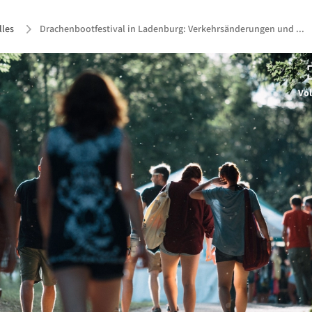
lles
Drachenbootfestival in Ladenburg: Verkehrsänderungen und ...
Vol