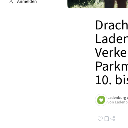
Anmelden
Drach
Laden
Verke
Parkm
10. bi
Ladenburg 
von
Ladenb