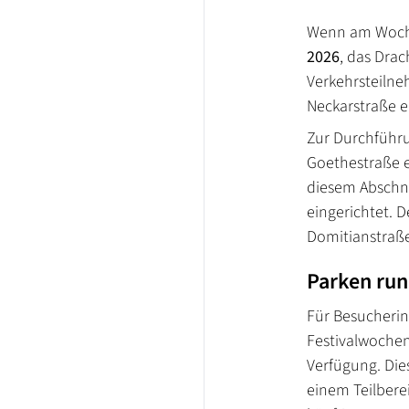
Wenn am Woc
2026
, das Drac
Verkehrsteiln
Neckarstraße ei
Zur Durchführu
Goethestraße e
diesem Abschni
eingerichtet. D
Domitianstraße
Parken run
Für Besucheri
Festivalwochen
Verfügung. Die
einem Teilbere