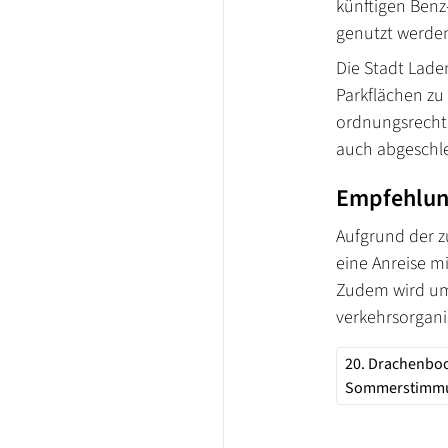
künftigen Benz-
genutzt werde
Die Stadt Lade
Parkflächen zu
ordnungsrecht
auch abgeschl
Empfehlung
Aufgrund der z
eine Anreise m
Zudem wird um
verkehrsorgan
20. Drachenboo
Sommerstimmu