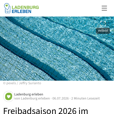
Vollbild
©
pexels
/
Jeffry Surianto
Ladenburg erleben
von
Ladenburg erleben
·
06.07.2026
·
2 Minuten Lesezeit
Freibadsaison 2026 im