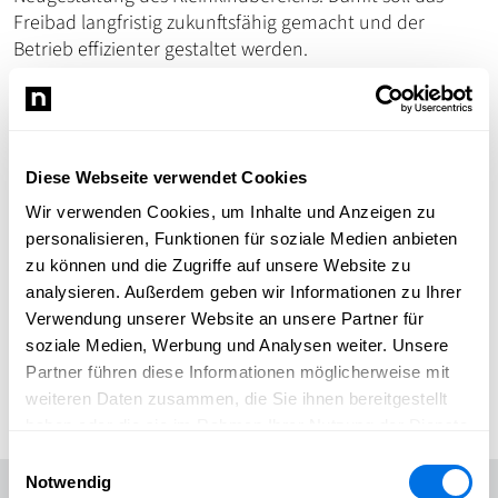
Freibad langfristig zukunftsfähig gemacht und der
Betrieb effizienter gestaltet werden.
Die Arbeiten markieren einen wichtigen Schritt für die
städtische Bäderinfrastruktur – gleichzeitig bedeutet dies
aber auch eine längere Schließzeit: Nach aktuellem
Stand soll das Freibad erst zur Saison 2028 wieder
Diese Webseite verwendet Cookies
vollständig öffnen.
Wir verwenden Cookies, um Inhalte und Anzeigen zu
Engagement bleibt entscheidend
personalisieren, Funktionen für soziale Medien anbieten
zu können und die Zugriffe auf unsere Website zu
Trotz der bevorstehenden Bauphase bleibt das
analysieren. Außerdem geben wir Informationen zu Ihrer
Engagement rund um das Bad hoch. Der Förderverein
Verwendung unserer Website an unsere Partner für
unterstützt weiterhin den laufenden Betrieb, organisiert
soziale Medien, Werbung und Analysen weiter. Unsere
Arbeitseinsätze und begleitet die Übergangsphase aktiv.
Partner führen diese Informationen möglicherweise mit
Auch in dieser Saison zeigt sich erneut, wie stark das
weiteren Daten zusammen, die Sie ihnen bereitgestellt
Freibad in der Stadtgesellschaft verankert ist.
haben oder die sie im Rahmen Ihrer Nutzung der Dienste
gesammelt haben.
Einwilligungsauswahl
Das Ladenburger Freibad erlebt 2026 eine besondere
Notwendig