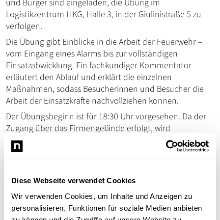
und Bürger sind eingeladen, die Übung im
Logistikzentrum HKG, Halle 3, in der Giulinistraße 5 zu
verfolgen.
Die Übung gibt Einblicke in die Arbeit der Feuerwehr –
vom Eingang eines Alarms bis zur vollständigen
Einsatzabwicklung. Ein fachkundiger Kommentator
erläutert den Ablauf und erklärt die einzelnen
Maßnahmen, sodass Besucherinnen und Besucher die
Arbeit der Einsatzkräfte nachvollziehen können.
Der Übungsbeginn ist für 18:30 Uhr vorgesehen. Da der
Zugang über das Firmengelände erfolgt, wird
empfohlen, ausreichend Zeit für die Anreise
einzuplanen.
Die Veranstaltung richtet sich an alle Interessierten – ob
Familien, Einzelpersonen oder Feuerwehrbegeisterte –
Diese Webseite verwendet Cookies
und bietet die Möglichkeit, einen realitätsnahen Einblick
Wir verwenden Cookies, um Inhalte und Anzeigen zu
in die Arbeit der Feuerwehr zu erhalten.
personalisieren, Funktionen für soziale Medien anbieten
Termin:
Freitag, 17. Juli
zu können und die Zugriffe auf unsere Website zu