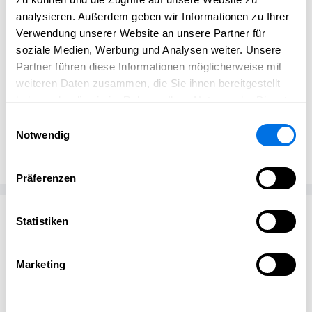
Einlass:
ab 18:00 Uhr
analysieren. Außerdem geben wir Informationen zu Ihrer
Übungsbeginn:
18:30 Uhr
Verwendung unserer Website an unsere Partner für
Ort:
Logistikzentrum HKG, Halle 3, Giulinistraße 5
soziale Medien, Werbung und Analysen weiter. Unsere
Partner führen diese Informationen möglicherweise mit
weiteren Daten zusammen, die Sie ihnen bereitgestellt
haben oder die sie im Rahmen Ihrer Nutzung der Dienste
gesammelt haben.
Einwilligungsauswahl
Ladenburg erleben
Notwendig
Ladenburg erleben
Präferenzen
Passend zum Thema
Statistiken
Marketing