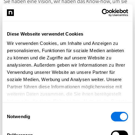
Sie haben eine Vision, wir haben das Know-how, um sie
umzusetzen. Kontaktieren Sie uns noch heute für eine
unverbindliche Beratung und lassen Sie uns gemeinsam
den Garten Ihrer Träume erschaffen.
Rufen Sie uns jetzt an unter: 0151 14136055
Diese Webseite verwendet Cookies
Wir verwenden Cookies, um Inhalte und Anzeigen zu
Wir freuen uns auf Ihre Anfrage!
personalisieren, Funktionen für soziale Medien anbieten
zu können und die Zugriffe auf unsere Website zu
Ihr Perri & Sohn-Team
analysieren. Außerdem geben wir Informationen zu Ihrer
Verwendung unserer Website an unsere Partner für
soziale Medien, Werbung und Analysen weiter. Unsere
Bildergalerie
Partner führen diese Informationen möglicherweise mit
weiteren Daten zusammen, die Sie ihnen bereitgestellt
haben oder die sie im Rahmen Ihrer Nutzung der Dienste
gesammelt haben.
Einwilligungsauswahl
Notwendig