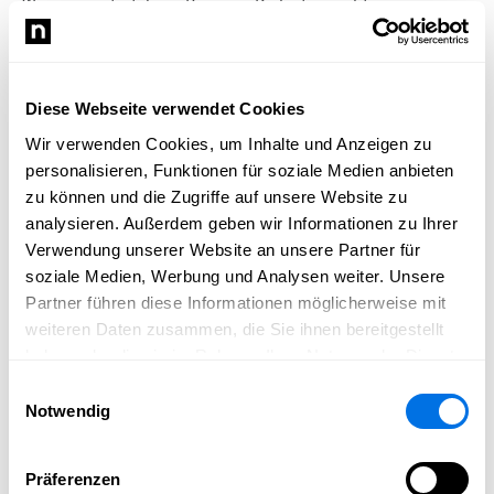
- Wassersport ist deine Passion - Du bist ein echtes
Verkaufstalent und hast Freude an Kundenberatung - Wasser
ist dein Element - Du bist Rettungsschwimmer ( Bronze oder
Silber) / Kanu Guide nach ACA oder BV-Kanu - Du bist
mindestens 18 Jahre alt - Hast einen Führerschein der Klasse B,
Diese Webseite verwendet Cookies
B96 oder BE - Du bist besonders verantwortungsbewusst - Du
Wir verwenden Cookies, um Inhalte und Anzeigen zu
kommst aus Ladenburg oder der näheren Umgebung - Bereit
personalisieren, Funktionen für soziale Medien anbieten
für flexible Arbeitsmodelle ( Arbeit in den frühen
zu können und die Zugriffe auf unsere Website zu
Morgenstunden oder bis spät in den Abend) -
analysieren. Außerdem geben wir Informationen zu Ihrer
Wochenendarbeit setzen wir voraus
Verwendung unserer Website an unsere Partner für
Zusatzleistungen
soziale Medien, Werbung und Analysen weiter. Unsere
Kanu & Sup Ladenburg Mitarbeiter erhalten Vergünstigungen/
Partner führen diese Informationen möglicherweise mit
Zugang zu Wassersportequipment. Ebenso bieten wir dir
weiteren Daten zusammen, die Sie ihnen bereitgestellt
mehrmals pro Jahr an, an Team Events teilzunehmen.
haben oder die sie im Rahmen Ihrer Nutzung der Dienste
gesammelt haben.
Flexible Arbeitszeiten
Einwilligungsauswahl
Notwendig
Kostenlose Getränke
Weiterbildung
Bonus / Erfolgsbeteiligung
Präferenzen