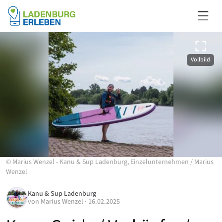
Vollbild
©
Marius Wenzel - Kanu & Sup Ladenburg, Einzelunternehmen
/
Marius
Wenzel
Kanu & Sup Ladenburg
von
Marius Wenzel
·
16.02.2025