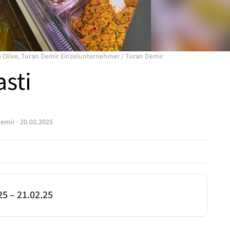
e Olive, Turan Demir Einzelunternehmer
/
Turan Demir
asti
Demir
·
20.02.2025
25
–
21.02.25