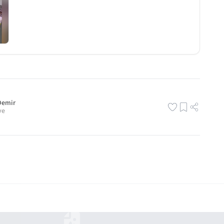
Demir
ve