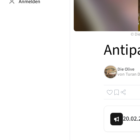
Anmelden
©
Di
Antip
Die Olive
von
Turan 
20.02.