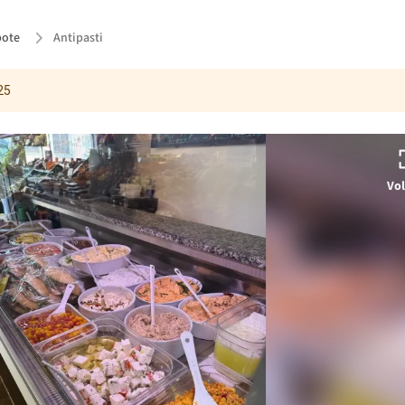
ote
Antipasti
25
Vol