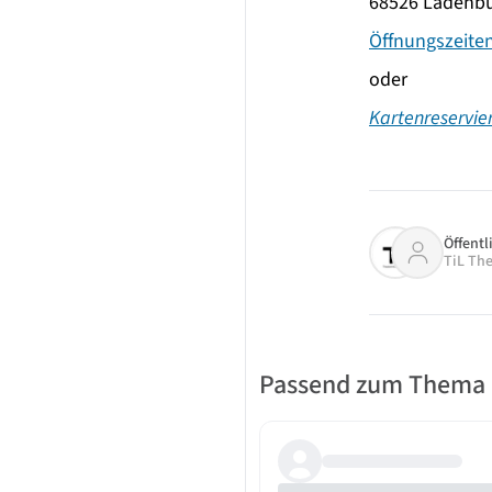
68526 Ladenb
Öffnungszeite
oder
Kartenreservie
Öffentl
TiL The
Passend zum Thema