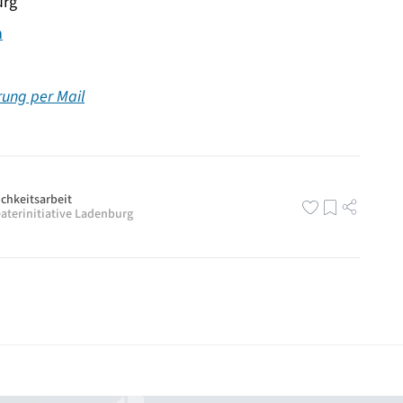
urg
n
rung per Mail
ichkeitsarbeit
aterinitiative Ladenburg