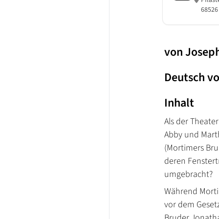
Pflas
68526
von Joseph
Deutsch vo
Inhalt
Als der Theate
Abby und Marth
(Mortimers Bru
deren Fenstert
umgebracht?
Während Mortim
vor dem Gesetz
Bruder Jonathan