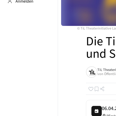
Anmelden
©
TiL Theaterinitiative
Die T
und S
TiL Theater
von
Öffentl
06.04.