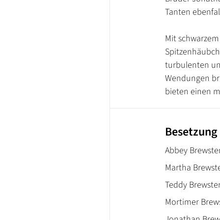
Tanten ebenfall
Mit schwarzem
Spitzenhäubche
turbulenten un
Wendungen bri
bieten einen 
Besetzung
Abbey Brewster
Martha Brewste
Teddy Brewster
Mortimer Brews
Jonathan Brew