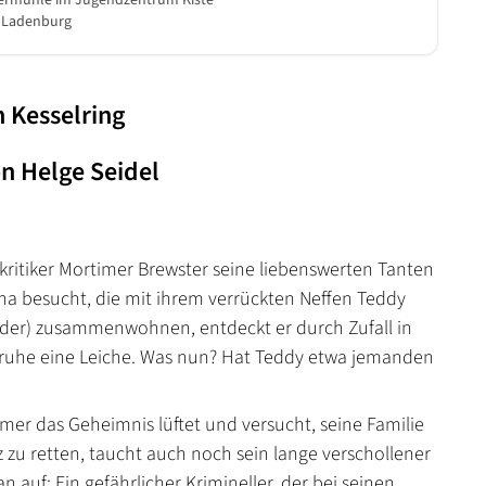
termühle im Jugendzentrum Kiste
 Ladenburg
 Kesselring
n Helge Seidel
rkritiker Mortimer Brewster seine liebenswerten Tanten
a besucht, die mit ihrem verrückten Neffen Teddy
der) zusammenwohnen, entdeckt er durch Zufall in
ruhe eine Leiche. Was nun? Hat Teddy etwa jemanden
er das Geheimnis lüftet und versucht, seine Familie
 zu retten, taucht auch noch sein lange verschollener
 auf: Ein gefährlicher Krimineller, der bei seinen