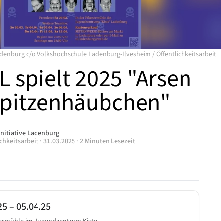
 Ladenburg c/o Volkshochschule Ladenburg-Ilvesheim
/
Öffentlichkeitsarbeit
iL spielt 2025 "Arsen
pitzenhäubchen"
initiative Ladenburg
ichkeitsarbeit
·
31.03.2025
·
2 Minuten Lesezeit
25
–
05.04.25