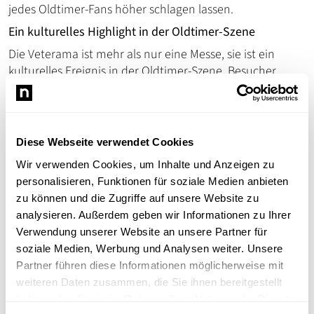
jedes Oldtimer-Fans höher schlagen lassen.
Ein kulturelles Highlight in der Oldtimer-Szene
Die Veterama ist mehr als nur eine Messe, sie ist ein
kulturelles Ereignis in der Oldtimer-Szene. Besucher
haben die Möglichkeit, restaurierte Fahrzeuge zu
bewundern, an Live-Demonstrationen teilzunehmen und
sich bei spannenden Vorträgen über die neusten Trends
und Entwicklungen in der Branche zu informieren.
Diese Webseite verwendet Cookies
Für viele ist die Veterama auch eine Gelegenheit, lang
Wir verwenden Cookies, um Inhalte und Anzeigen zu
ersehnte Projekte zu starten oder abzuschließen. Die
personalisieren, Funktionen für soziale Medien anbieten
schiere Menge an verfügbaren Teilen und die
zu können und die Zugriffe auf unsere Website zu
fachkundige Beratung vor Ort machen es einfach, die
analysieren. Außerdem geben wir Informationen zu Ihrer
richtigen Teile und das notwendige Wissen zu finden, um
Verwendung unserer Website an unsere Partner für
eigene Fahrzeugträume zu verwirklichen.
soziale Medien, Werbung und Analysen weiter. Unsere
Ob als Sammler auf der Suche nach dem seltenen
Partner führen diese Informationen möglicherweise mit
Ersatzteil, als Restaurator, der nach Inspiration sucht,
weiteren Daten zusammen, die Sie ihnen bereitgestellt
oder einfach als Liebhaber, der die Faszination
haben oder die sie im Rahmen Ihrer Nutzung der Dienste