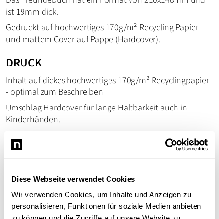
Das Freundebuch hat ein Format von 210x148mm und
ist 19mm dick.
Gedruckt auf hochwertiges 170g/m² Recycling Papier
und mattem Cover auf Pappe (Hardcover).
DRUCK
Inhalt auf dickes hochwertiges 170g/m² Recyclingpapier
- optimal zum Beschreiben
Umschlag Hardcover für lange Haltbarkeit auch in
Kinderhänden.
BINDUNG
Hochwertige und langlebige Fadenheftung +
Klebebindung sorgt für Stabilität.
Diese Webseite verwendet Cookies
Kapitalband zum Schutz der Kanten.
Wir verwenden Cookies, um Inhalte und Anzeigen zu
Lesezeichenband rundet das ganze ab.
personalisieren, Funktionen für soziale Medien anbieten
zu können und die Zugriffe auf unsere Website zu