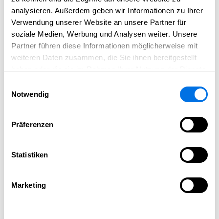
RUBRIKEN
analysieren. Außerdem geben wir Informationen zu Ihrer
Verwendung unserer Website an unsere Partner für
EINLEITUNG
soziale Medien, Werbung und Analysen weiter. Unsere
zur Erklärung der Todos
Partner führen diese Informationen möglicherweise mit
weiteren Daten zusammen, die Sie ihnen bereitgestellt
GEBURTSTAGSKALENDER
haben oder die sie im Rahmen Ihrer Nutzung der Dienste
2 Doppelseiten für alle Kinder, Lehrer und Erwachsene
gesammelt haben.
Einwilligungsauswahl
Angehörige
Notwendig
FINGERABDRUCK GÄSTEBUCH
zum verewigen in einem Gästebuch mit
Präferenzen
Fingerabdrücken anhand eines Fingerabdrucktiers
UMFRAGE
Statistiken
Doppelseite mit diversen Fragen zum markieren, wenn
es auf die Eintragenden zutrifft
Marketing
DOPPELSEITE KIND SELBST
Zum Ausfüllen des Kindergarten-Kindes selbst