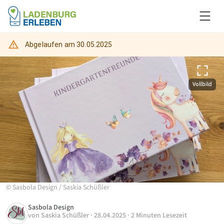
Abgelaufen am
30.05.2025
Vollbild
©
Sasbola Design
/
Saskia Schüßler
Sasbola Design
von
Saskia Schüßler
·
28.04.2025
·
2 Minuten Lesezeit