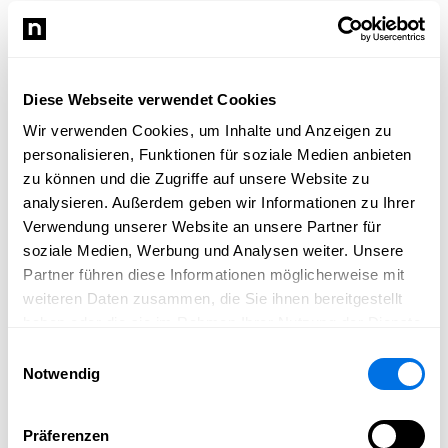
Vollbild
Diese Webseite verwendet Cookies
Wir verwenden Cookies, um Inhalte und Anzeigen zu
personalisieren, Funktionen für soziale Medien anbieten
zu können und die Zugriffe auf unsere Website zu
analysieren. Außerdem geben wir Informationen zu Ihrer
Verwendung unserer Website an unsere Partner für
soziale Medien, Werbung und Analysen weiter. Unsere
Partner führen diese Informationen möglicherweise mit
Interaktive Seiten für alle - zb "Umfrage"
©
Sasbola Design
/
Saskia
weiteren Daten zusammen, die Sie ihnen bereitgestellt
Schüßler
haben oder die sie im Rahmen Ihrer Nutzung der Dienste
gesammelt haben.
Einwilligungsauswahl
Notwendig
Vollbild
Präferenzen