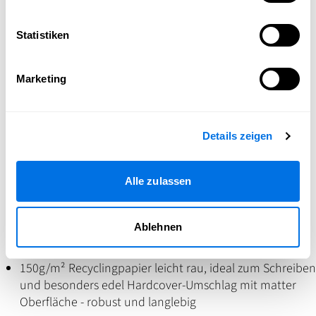
Statistiken
Marketing
Interaktive Seiten für alle - zb "Mein erster Eindruck..."
©
Sasbola
Design
/
Saskia Schüßler
Details zeigen
Das ideale personalisierte Geschenk
Alle zulassen
Ablehnen
Nachhaltig & hochwertig produziert
150g/m² Recyclingpapier leicht rau, ideal zum Schreiben
und besonders edel Hardcover-Umschlag mit matter
Oberfläche - robust und langlebig