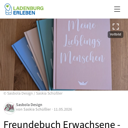
Vollbild
©
Sasbola Design
/
Saskia Schüßler
Sasbola Design
von
Saskia Schüßler
·
11.05.2026
Freundebuch Erwachsene -