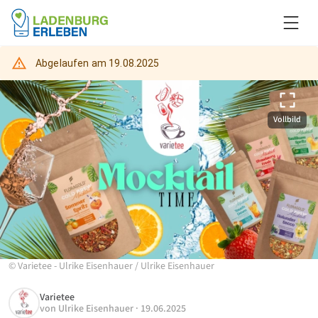
Abgelaufen am
19.08.2025
Vollbild
©
Varietee - Ulrike Eisenhauer
/
Ulrike Eisenhauer
Varietee
von
Ulrike Eisenhauer
·
19.06.2025