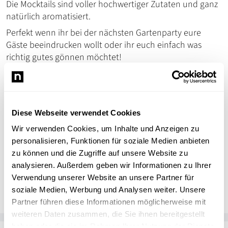
Die Mocktails sind voller hochwertiger Zutaten und ganz
natürlich aromatisiert.
Perfekt wenn ihr bei der nächsten Gartenparty eure
Gäste beeindrucken wollt oder ihr euch einfach was
richtig gutes gönnen möchtet!
Holt euch euren Lieblings-Mocktail!
Bei Varietee online und vor Ort in den Sorten Sommer
Spritz, Holunder Secco, Strawberry Fresh, Touchdown
oder Basilikum Spritz.
Diese Webseite verwendet Cookies
Wir verwenden Cookies, um Inhalte und Anzeigen zu
personalisieren, Funktionen für soziale Medien anbieten
zu können und die Zugriffe auf unsere Website zu
analysieren. Außerdem geben wir Informationen zu Ihrer
Ulrike Eisenhauer
UE
Verwendung unserer Website an unsere Partner für
Varietee
soziale Medien, Werbung und Analysen weiter. Unsere
Partner führen diese Informationen möglicherweise mit
weiteren Daten zusammen, die Sie ihnen bereitgestellt
haben oder die sie im Rahmen Ihrer Nutzung der Dienste