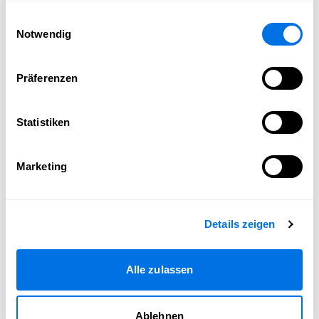
Passend zum Thema
gesammelt haben.
Einwilligungsauswahl
Notwendig
Präferenzen
Statistiken
Marketing
Details zeigen
Alle zulassen
Ablehnen