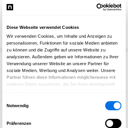
Jessica Szmatula
JS
Diese Webseite verwendet Cookies
Tierphysiotherapie Jessica Szmatula
Wir verwenden Cookies, um Inhalte und Anzeigen zu
personalisieren, Funktionen für soziale Medien anbieten
zu können und die Zugriffe auf unsere Website zu
analysieren. Außerdem geben wir Informationen zu Ihrer
Passend zum Thema
Verwendung unserer Website an unsere Partner für
soziale Medien, Werbung und Analysen weiter. Unsere
Partner führen diese Informationen möglicherweise mit
weiteren Daten zusammen, die Sie ihnen bereitgestellt
haben oder die sie im Rahmen Ihrer Nutzung der Dienste
gesammelt haben.
Einwilligungsauswahl
Notwendig
Präferenzen