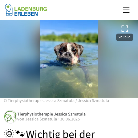
Vollbild
©
Tierphysiotherapie Jessica Szmatula
/
Jessica Szmatula
Tierphysiotherapie Jessica Szmatula
von
Jessica Szmatula
·
30.06.2025
🌞🐾Wichtig bei der