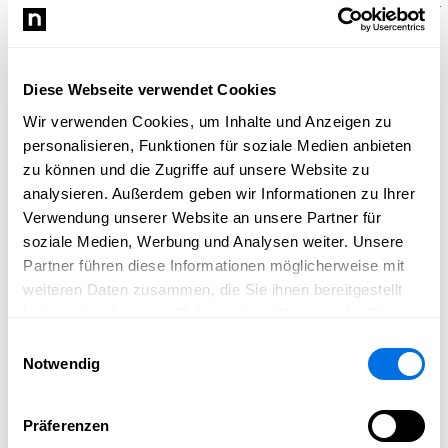
Party des Jahres auf Ladenburgs schönster Partymeile –
Feiern und Tanzen garantiert!
Sonntag
: Beginn mit den Hoffnungsläufen. Am Mittag
folgen die Finalrennen, in denen die Sieger der
Diese Webseite verwendet Cookies
einzelnen Klassen gekürt werden. Zum Abschluss
Wir verwenden Cookies, um Inhalte und Anzeigen zu
werden die besten Teams und Kostüme geehrt.
personalisieren, Funktionen für soziale Medien anbieten
Besonderheiten
zu können und die Zugriffe auf unsere Website zu
analysieren. Außerdem geben wir Informationen zu Ihrer
Sensationelle Kostümwettbewerbe für Teilnehmer
Verwendung unserer Website an unsere Partner für
Tolles Rahmenprogramm für Zuschauer
soziale Medien, Werbung und Analysen weiter. Unsere
Speisen, Getränke und Party auf der Festwiese
Partner führen diese Informationen möglicherweise mit
Mitreißende Atmosphäre und sportlicher Teamgeist
weiteren Daten zusammen, die Sie ihnen bereitgestellt
Sei dabei und lass dir dieses Event voller Action, Spaß
haben oder die sie im Rahmen Ihrer Nutzung der Dienste
und Feierlaune nicht entgehen! Ob als Paddler,
gesammelt haben.
Einwilligungsauswahl
Teammitglied, Zuschauer oder einfach Partygast – der
Notwendig
Drachenboot Event 2025 in Ladenburg begeistert jedes
Jahr aufs Neue!
Präferenzen