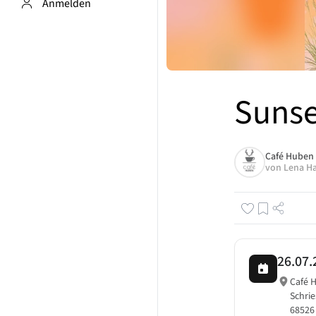
Anmelden
Sunse
Café Huben
von
Lena H
26.07.
Café 
Schri
68526