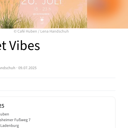
©
Café Huben
/
Lena Handschuh
t Vibes
andschuh
·
09.07.2025
25
Huben
esheimer Fußweg 7
 Ladenburg