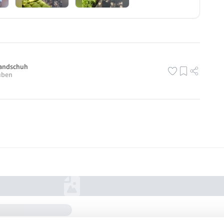
andschuh
uben