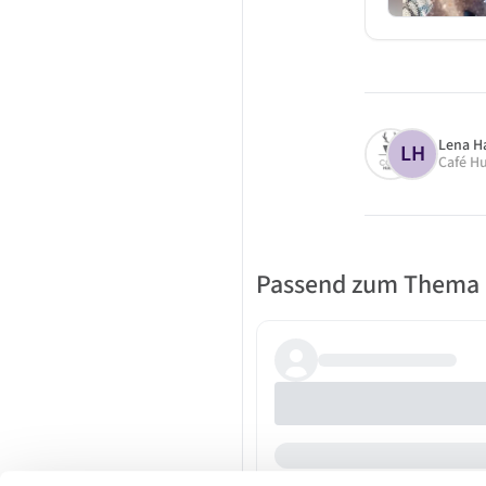
Lena H
LH
Café H
Passend zum Thema