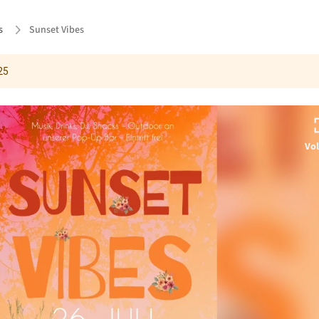
s
Sunset Vibes
25
Vol