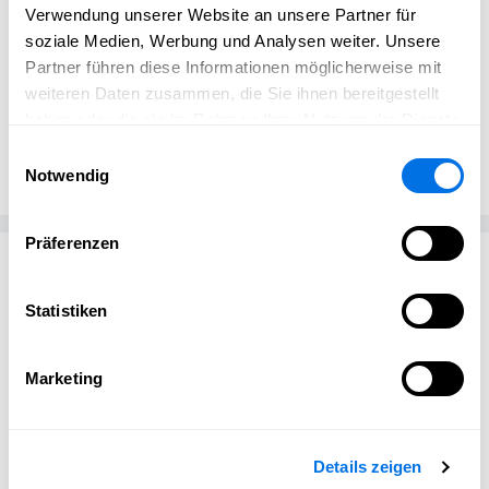
Bella Marina Pizzeria & Gelateria in Ladenburg
Verwendung unserer Website an unsere Partner für
soziale Medien, Werbung und Analysen weiter. Unsere
Partner führen diese Informationen möglicherweise mit
weiteren Daten zusammen, die Sie ihnen bereitgestellt
haben oder die sie im Rahmen Ihrer Nutzung der Dienste
Öffentlichkeitsarbeit
Bella Marina Pizzeria & Gelateria
gesammelt haben.
Einwilligungsauswahl
Notwendig
Präferenzen
Passend zum Thema
Statistiken
Marketing
Details zeigen