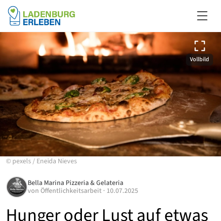
Vollbild
©
pexels
/
Eneida Nieves
Bella Marina Pizzeria & Gelateria
von
Öffentlichkeitsarbeit
·
10.07.2025
Hunger oder Lust auf etwas