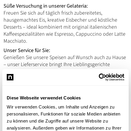
Süße Versuchung in unserer Gelateria:
Freuen Sie sich auf täglich frisch zubereitetes,
hausgemachtes Eis, kreative Eisbecher und köstliche
Desserts – ideal kombiniert mit original italienischen
Kaffeespezialitäten wie Espresso, Cappuccino oder Latte
Macchiato.
Unser Service für Sie:
Genießen Sie unsere Speisen auf Wunsch auch zu Hause
– unser Lieferservice bringt Ihre Lieblingsgerichte
bequem bis an die Haustür.
Tipp für Selbstabholer:
Zwischen 12:00 und 15:00 Uhr
erhalten Sie
10% Rabatt auf Ihre Bestellung
!
Probieren Sie die Vielfalt Italiens – besuchen Sie uns und
Diese Webseite verwendet Cookies
erleben Sie herzliche Gastfreundschaft in Ladenburg.
Wir verwenden Cookies, um Inhalte und Anzeigen zu
Das Team von Bella Marina freut sich darauf, Sie zu
personalisieren, Funktionen für soziale Medien anbieten
verwöhnen!
zu können und die Zugriffe auf unsere Website zu
analysieren. Außerdem geben wir Informationen zu Ihrer