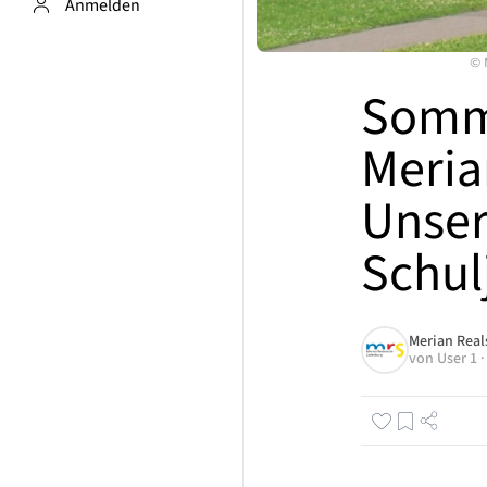
Anmelden
©
Somm
Meria
Unser
Schul
Merian Rea
von
User 1