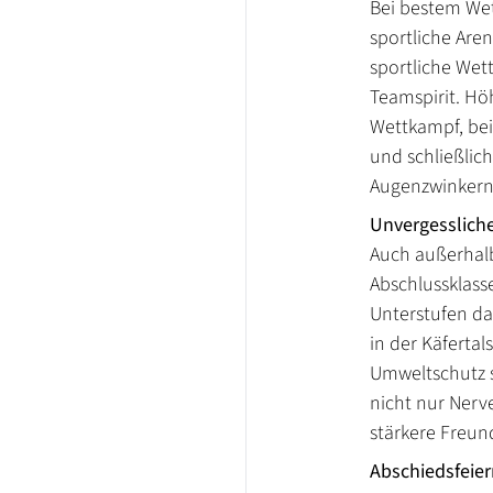
Bei bestem Wet
sportliche Aren
sportliche Wet
Teamspirit. Hö
Wettkampf, bei
und schließlic
Augenzwinkern
Unvergesslich
Auch außerhalb
Abschlussklass
Unterstufen d
in der Käferta
Umweltschutz s
nicht nur Nerv
stärkere Freun
Abschiedsfeie