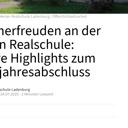
Merian Realschule Ladenburg
/
Öffentlichkeitsarbeit
erfreuden an der
n Realschule:
e Highlights zum
jahresabschluss
lschule Ladenburg
·
24.07.2025
·
2 Minuten Lesezeit