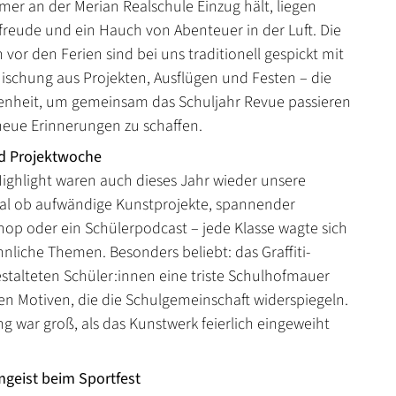
r an der Merian Realschule Einzug hält, liegen
reude und ein Hauch von Abenteuer in der Luft. Die
vor den Ferien sind bei uns traditionell gespickt mit
ischung aus Projekten, Ausflügen und Festen – die
enheit, um gemeinsam das Schuljahr Revue passieren
neue Erinnerungen zu schaffen.
nd Projektwoche
Highlight waren auch dieses Jahr wieder unsere
gal ob aufwändige Kunstprojekte, spannender
op oder ein Schülerpodcast – jede Klasse wagte sich
liche Themen. Besonders beliebt: das Graffiti-
estalteten Schüler:innen eine triste Schulhofmauer
en Motiven, die die Schulgemeinschaft widerspiegeln.
g war groß, als das Kunstwerk feierlich eingeweiht
geist beim Sportfest