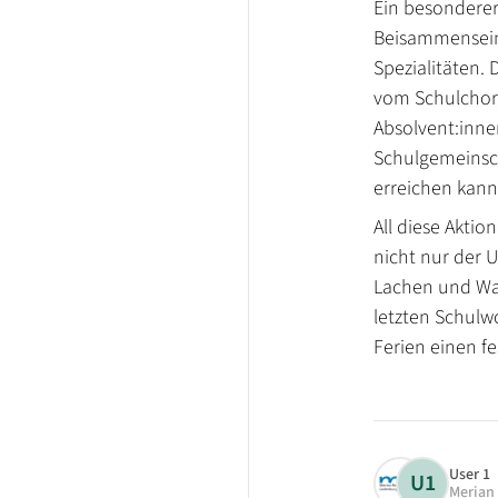
Ein besonderer
Beisammensein 
Spezialitäten. 
vom Schulchor,
Absolvent:inne
Schulgemeinsc
erreichen kann
All diese Akti
nicht nur der 
Lachen und Wac
letzten Schulw
Ferien einen f
User 1
U1
Merian