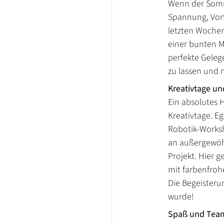
Wenn der Somme
Spannung, Vorf
letzten Wochen 
einer bunten M
perfekte Geleg
zu lassen und 
Kreativtage u
Ein absolutes 
Kreativtage. E
Robotik-Worksh
an außergewöhn
Projekt. Hier g
mit farbenfroh
Die Begeisterun
wurde!
Spaß und Team