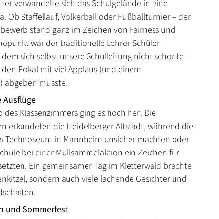
ter verwandelte sich das Schulgelände in eine
a. Ob Staffellauf, Völkerball oder Fußballturnier – der
tbewerb stand ganz im Zeichen von Fairness und
hepunkt war der traditionelle Lehrer-Schüler-
 dem sich selbst unsere Schulleitung nicht schonte –
h den Pokal mit viel Applaus (und einem
) abgeben musste.
e Ausflüge
 des Klassenzimmers ging es hoch her: Die
en erkundeten die Heidelberger Altstadt, während die
as Technoseum in Mannheim unsicher machten oder
lschule bei einer Müllsammelaktion ein Zeichen für
etzten. Ein gemeinsamer Tag im Kletterwald brachte
enkitzel, sondern auch viele lachende Gesichter und
dschaften.
rn und Sommerfest