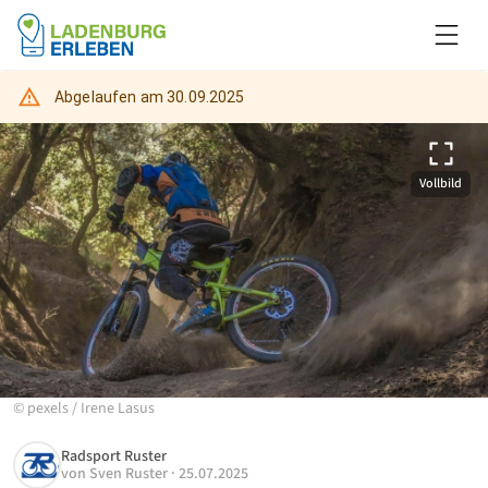
Abgelaufen am
30.09.2025
Vollbild
©
pexels
/
Irene Lasus
Radsport Ruster
von
Sven Ruster
·
25.07.2025