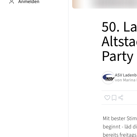
Anmelden
50. L
Altst
Party
ASV Ladenbu
von
Marina 
Mit bester Stim
beginnt - läd 
bereits freitag