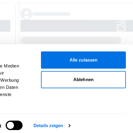
Alle zulassen
le Medien
ir
Ablehnen
, Werbung
ren Daten
ienste
Hilfe
Über uns
Impressum
Kontakt
AGB
Daten­schutz
Verantwortlich für den Inhalt dieser Seite:
BDS Ladenburg
©
2026
Newsload -
Rechtliches
-
Cookie-Kontrolle
g
Details zeigen