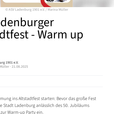
©
ASV Ladenburg 1901 e.V.
/
Marina Müller
adenburger
adtfest - Warm up
rg 1901 e.V.
Müller
·
21.08.2025
mung ins Altstadtfest starten: Bevor das große Fest
die Stadt Ladenburg anlässlich des 50. Jubiläums
s zur Warm-up Party ein.