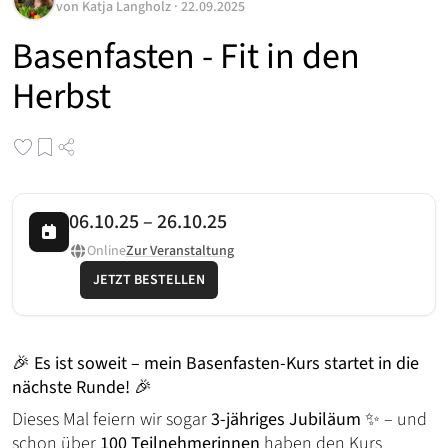
von
Katja Langholz
·
22.09.2025
Basenfasten - Fit in den
Herbst
06.10.25
–
26.10.25
Online
Zur Veranstaltung
JETZT BESTELLEN
🎉
Es ist soweit – mein Basenfasten-Kurs startet in die
nächste Runde!
🎉
Dieses Mal feiern wir sogar
3-jähriges Jubiläum
✨ – und
schon über
100 Teilnehmerinnen
haben den Kurs