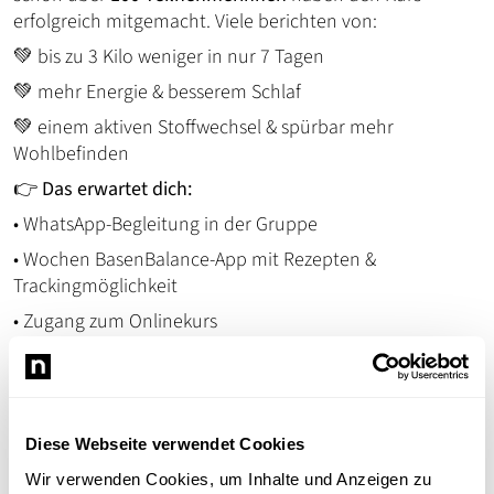
erfolgreich mitgemacht. Viele berichten von:
💚 bis zu 3 Kilo weniger in nur 7 Tagen
💚 mehr Energie & besserem Schlaf
💚 einem aktiven Stoffwechsel & spürbar mehr
Wohlbefinden
👉
Das erwartet dich:
• WhatsApp-Begleitung in der Gruppe
• Wochen BasenBalance-App mit Rezepten &
Trackingmöglichkeit
• Zugang zum Onlinekurs
• Rezepte und Ernährungsplan
• Persönliche Begleitung & echter Austausch
Am 6. Oktober starten wir mit der WhatsApp Gruppe
Diese Webseite verwendet Cookies
💡
Jetzt anmelden & Frühbucherrabatt sichern (nur für
Wir verwenden Cookies, um Inhalte und Anzeigen zu