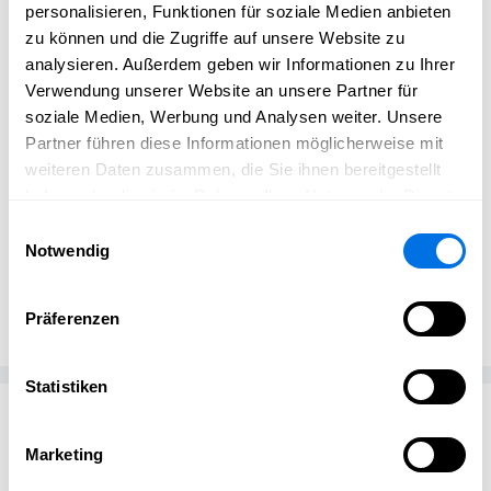
kurze Zeit)
personalisieren, Funktionen für soziale Medien anbieten
Und das Beste: Die App wird dir sofort freigeschaltet – du
zu können und die Zugriffe auf unsere Website zu
kannst gleich starten. 🌿
analysieren. Außerdem geben wir Informationen zu Ihrer
Verwendung unserer Website an unsere Partner für
Ich freu mich für Dich,
soziale Medien, Werbung und Analysen weiter. Unsere
Partner führen diese Informationen möglicherweise mit
Grüße Katja
weiteren Daten zusammen, die Sie ihnen bereitgestellt
haben oder die sie im Rahmen Ihrer Nutzung der Dienste
gesammelt haben.
Einwilligungsauswahl
Notwendig
Katja Langholz
KL
gesund.mit.katja
Präferenzen
Statistiken
Passend zum Thema
Marketing