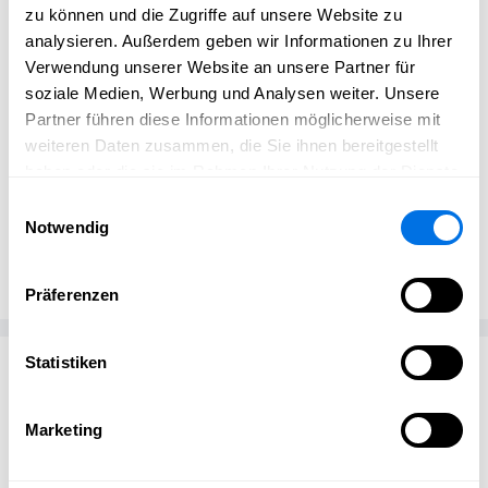
zu können und die Zugriffe auf unsere Website zu
kannst gleich starten. 🌿
analysieren. Außerdem geben wir Informationen zu Ihrer
Ich freue mich auf Dich,
Verwendung unserer Website an unsere Partner für
soziale Medien, Werbung und Analysen weiter. Unsere
https://www.katjalangholz.de/basenfasten
Partner führen diese Informationen möglicherweise mit
weiteren Daten zusammen, die Sie ihnen bereitgestellt
haben oder die sie im Rahmen Ihrer Nutzung der Dienste
gesammelt haben.
Einwilligungsauswahl
Notwendig
Katja Langholz
KL
gesund.mit.katja
Präferenzen
Statistiken
Passend zum Thema
Marketing