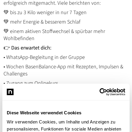
erfolgreich mitgemacht. Viele berichten von:
💚 bis zu 3 Kilo weniger in nur 7 Tagen
💚 mehr Energie & besserem Schlaf
💚 einem aktiven Stoffwechsel & spürbar mehr
Wohlbefinden
👉
Das erwartet dich:
• WhatsApp-Begleitung in der Gruppe
• Wochen BasenBalance-App mit Rezepten, Impulsen &
Challenges
• Zugang zum Onlinekurs
• Persönliche Begleitung & echter Austausch
Am 6. Oktober starten wir mit der WhatsApp Gruppe
Diese Webseite verwendet Cookies
💡
Jetzt anmelden & Frühbucherrabatt sichern (nur für
kurze Zeit)
Wir verwenden Cookies, um Inhalte und Anzeigen zu
personalisieren, Funktionen für soziale Medien anbieten
Und das Beste: Die App wird dir sofort freigeschaltet – du