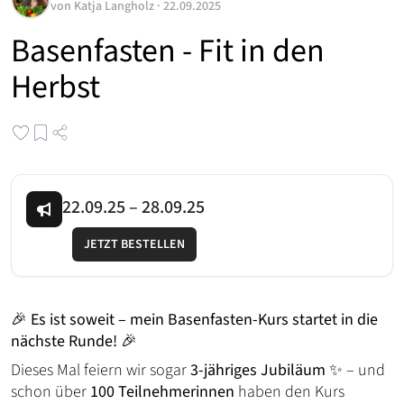
von
Katja Langholz
·
22.09.2025
Basenfasten - Fit in den
Herbst
22.09.25
–
28.09.25
JETZT BESTELLEN
🎉
Es ist soweit – mein Basenfasten-Kurs startet in die
nächste Runde!
🎉
Dieses Mal feiern wir sogar
3-jähriges Jubiläum
✨ – und
schon über
100 Teilnehmerinnen
haben den Kurs