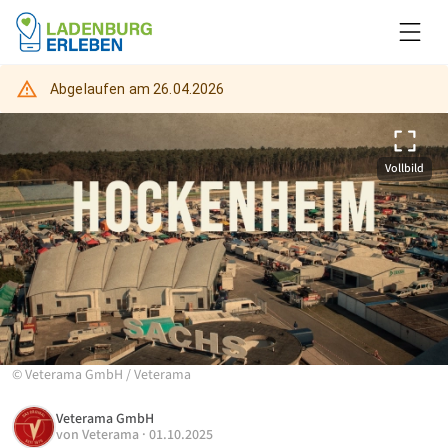
Abgelaufen am
26.04.2026
Vollbild
©
Veterama GmbH
/
Veterama
Veterama GmbH
von
Veterama
·
01.10.2025