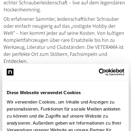
echter Schrauberleidenschaft – live auf dem legendären
Hockenheimring.
Ob erfahrener Sammler, leidenschaftlicher Schrauber
oder einfach neugierig auf das „rostigste Hobby der
Welt“ – hier kommt jeder auf seine Kosten. Von kultigen
Komplettfahrzeugen über rare Ersatzteile bis hin zu
Werkzeug, Literatur und Clubständen: Die VETERAMA ist
der perfekte Ort zum Stöbern, Fachsimpeln und
Entdecken.
Mehr zu Ticketpreisen, Öffnungszeiten, Anfahrt,
Geländeplan
und viele weitere praktische Tipps für einen
entspannten Tag auf der Messe findet ihr auf
www.veterama.de
.
Diese Webseite verwendet Cookies
Jetzt Ticket sichern und dabei sein – wir freuen uns auf
Wir verwenden Cookies, um Inhalte und Anzeigen zu
Sie!
personalisieren, Funktionen für soziale Medien anbieten
zu können und die Zugriffe auf unsere Website zu
Veterama
analysieren. Außerdem geben wir Informationen zu Ihrer
Verwendung unserer Website an unsere Partner für