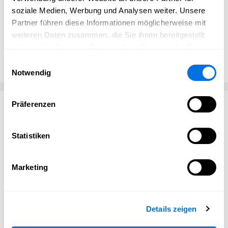
soziale Medien, Werbung und Analysen weiter. Unsere
Partner führen diese Informationen möglicherweise mit
weiteren Daten zusammen, die Sie ihnen bereitgestellt
Veterama
haben oder die sie im Rahmen Ihrer Nutzung der Dienste
Veterama GmbH
gesammelt haben.
Einwilligungsauswahl
Notwendig
Passend zum Thema
Präferenzen
Statistiken
Marketing
Details zeigen