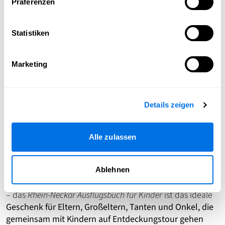
Präferenzen
Produktdetails
Statistiken
140 Seiten
voller Inspiration
Format:
21 x 21 cm
– handlich & hochwertig
Marketing
Softcover
-Ausgabe
Mit 2 praktischen
Kopiervorlagen
für unterwegs
Regional & nachhaltig gedruckt
in Weinheim auf
umweltfreundlichem Papier
Details zeigen
Alle zulassen
Perfektes Geschenk für Familien
Ablehnen
Ob zu Weihnachten, zum Geburtstag oder als Mitbringsel
– das
Rhein-Neckar Ausflugsbuch für Kinder
ist das ideale
Geschenk für Eltern, Großeltern, Tanten und Onkel, die
gemeinsam mit Kindern auf Entdeckungstour gehen