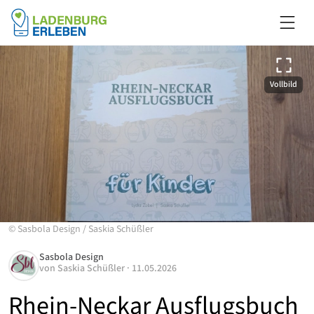
Vollbild
©
Sasbola Design
/
Saskia Schüßler
Sasbola Design
von
Saskia Schüßler
·
11.05.2026
Rhein-Neckar Ausflugsbuch