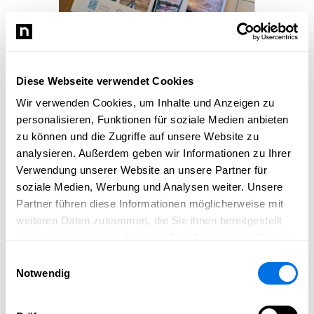
Beispiel Seite Ausflug - Kanu & SUP Ladenburg
©
Sasbola Design
/
Saskia Schüßler
Diese Webseite verwendet Cookies
Wir verwenden Cookies, um Inhalte und Anzeigen zu
personalisieren, Funktionen für soziale Medien anbieten
zu können und die Zugriffe auf unsere Website zu
Vollbild
analysieren. Außerdem geben wir Informationen zu Ihrer
Verwendung unserer Website an unsere Partner für
soziale Medien, Werbung und Analysen weiter. Unsere
Partner führen diese Informationen möglicherweise mit
weiteren Daten zusammen, die Sie ihnen bereitgestellt
haben oder die sie im Rahmen Ihrer Nutzung der Dienste
gesammelt haben.
Einwilligungsauswahl
Notwendig
Beispiel Seite interaktive zum Ausfüllen und dokumentieren
©
Sasbola Design
/
Saskia Schüßler