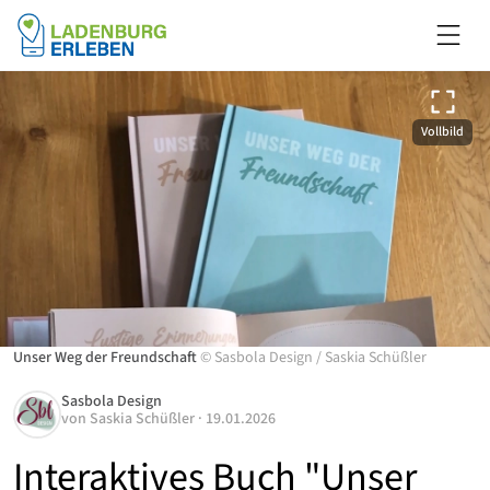
Vollbild
Unser Weg der Freundschaft
©
Sasbola Design
/
Saskia Schüßler
Sasbola Design
von
Saskia Schüßler
·
19.01.2026
Interaktives Buch "Unser