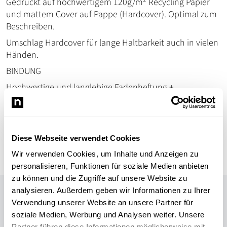
Gedruckt auf hochwertigem 120g/m² Recycling Papier
und mattem Cover auf Pappe (Hardcover). Optimal zum
Beschreiben.
Umschlag Hardcover für lange Haltbarkeit auch in vielen
Händen.
BINDUNG
Hochwertige und langlebige Fadenheftung +
Klebebindung sorgt für Stabilität. Ein Kapitalband geben
der Klebebindung den notwendigen Schutz vor Schmutz
und Abgriff.
Diese Webseite verwendet Cookies
Schau dir das Video an
Wir verwenden Cookies, um Inhalte und Anzeigen zu
personalisieren, Funktionen für soziale Medien anbieten
zu können und die Zugriffe auf unsere Website zu
Du musst den
Marketing Cookies
in den Cookie-Einstellungen
analysieren. Außerdem geben wir Informationen zu Ihrer
zustimmen, um diesen Inhalt sehen zu können.
Verwendung unserer Website an unsere Partner für
soziale Medien, Werbung und Analysen weiter. Unsere
COOKIE-EINSTELLUNGEN ÄNDERN
Partner führen diese Informationen möglicherweise mit