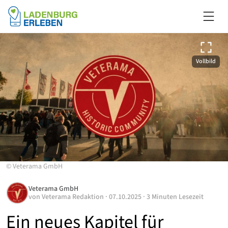
Vollbild
©
Veterama GmbH
Veterama GmbH
von
Veterama Redaktion
·
07.10.2025
·
3 Minuten Lesezeit
Ein neues Kapitel für