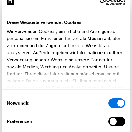
kannst du an deinem Stand platzieren – auf Roll-Ups,
Thekenplatten oder Flyern. Jeder interessierte Besucher
kann dann mit einem schnellen Scan auf dein Profil
Diese Webseite verwendet Cookies
gelangen. Deine Daten, Produkte, Projekte und – ganz
wichtig – dein Kontakt bleiben für ihn sichtbar, auch
Wir verwenden Cookies, um Inhalte und Anzeigen zu
nach dem Marktgeschehen.
personalisieren, Funktionen für soziale Medien anbieten
zu können und die Zugriffe auf unsere Website zu
Vorbei sind die Zeiten, in denen dein Messestand nur
analysieren. Außerdem geben wir Informationen zu Ihrer
temporär wirkte. Mit der QR‑Code-Funktion wird dein
Verwendung unserer Website an unsere Partner für
Auftritt digital verlängert – du bleibst präsent, erreichbar
soziale Medien, Werbung und Analysen weiter. Unsere
und nachvollziehbar in der Community. Neue Kunden,
Partner führen diese Informationen möglicherweise mit
Interessenten oder Projektpartner können dich später
weiteren Daten zusammen, die Sie ihnen bereitgestellt
kontaktieren – direkt über dein Profil.
haben oder die sie im Rahmen Ihrer Nutzung der Dienste
gesammelt haben.
Ein Blick zurück und ein Schritt nach
Einwilligungsauswahl
Notwendig
vorne
Ich erinnere mich an die Tage, an denen ich
Präferenzen
Katalogseiten umblätterte, um Händlernamen