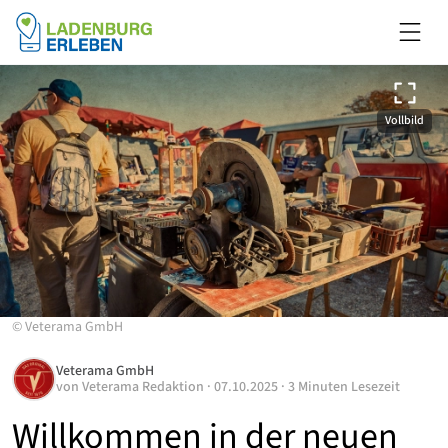
Vollbild
©
Veterama GmbH
Veterama GmbH
von
Veterama Redaktion
·
07.10.2025
·
3 Minuten Lesezeit
Willkommen in der neuen