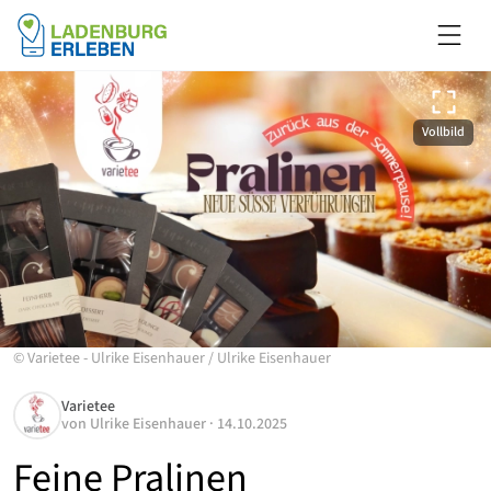
Vollbild
©
Varietee - Ulrike Eisenhauer
/
Ulrike Eisenhauer
Varietee
von
Ulrike Eisenhauer
·
14.10.2025
Feine Pralinen