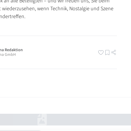
 an alle Beteiligten – und wir freuen uns, Sie beim
 wiederzusehen, wenn Technik, Nostalgie und Szene
ndertreffen.
ma Redaktion
ama GmbH