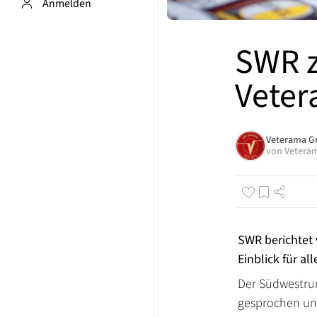
Anmelden
SWR z
Vete
Veterama 
von
Vetera
SWR berichtet
Einblick für al
Der Südwestrun
gesprochen und