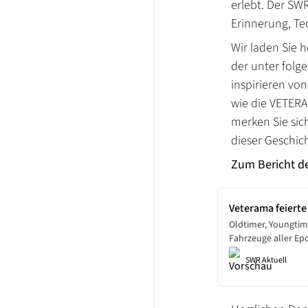
erlebt. Der SW
Erinnerung, Te
Wir laden Sie h
der unter folge
inspirieren von
wie die VETERA
merken Sie sic
dieser Geschic
Zum Bericht de
Veterama feierte
Liebhaber, Samm
Oldtimer, Youngtime
Fahrzeuge aller Ep
Händler
gibt es auf der Vet
SWR Aktuell
konnten Hobby-Sch
Mannheimer Maimar
fachsimpeln. Und da