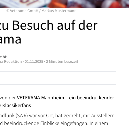
©
Veterama GmbH
/
Markus Mustermann
u Besuch auf der
rama
GmbH
ma Redaktion
·
01.11.2025
·
2 Minuten Lesezeit
 von der VETERAMA Mannheim – ein beeindruckender
le Klassikerfans
dfunk (SWR) war vor Ort, hat gedreht, mit Ausstellern
 beeindruckende Einblicke eingefangen. In einem