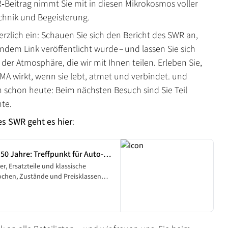
R‑Beitrag nimmt Sie mit in diesen Mikrokosmos voller
chnik und Begeisterung.
erzlich ein: Schauen Sie sich den Bericht des SWR an,
ndem Link veröffentlicht wurde – und lassen Sie sich
 der Atmosphäre, die wir mit Ihnen teilen. Erleben Sie,
MA wirkt, wenn sie lebt, atmet und verbindet. und
h schon heute: Beim nächsten Besuch sind Sie Teil
hte.
s SWR geht es hier
:
 50 Jahre: Treffpunkt für Auto-
ler, Hobby-Schrauber und
r, Ersatzteile und klassische
ochen, Zustände und Preisklassen
erama. Vom 10. bis zum 12. Oktober
rauber und Profis auf dem
kt stöbern, handeln und
s zum bereits 50. Mal.