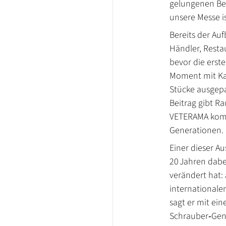
gelungenen Bei
unsere Messe is
Bereits der Au
Händler, Resta
bevor die erst
Moment mit Ka
Stücke ausgepa
Beitrag gibt R
VETERAMA komme
Generationen.
Einer dieser Au
20 Jahren dabei
verändert hat:
internationalen
sagt er mit ei
Schrauber‑Gene