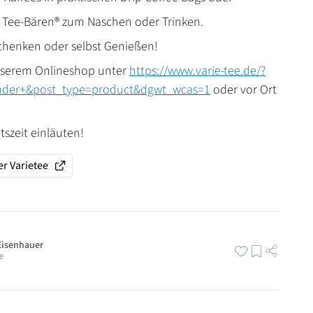
 Tee-Bären® zum Naschen oder Trinken.
chenken oder selbst Genießen!
unserem Onlineshop unter
https://www.varie-tee.de/?
nder+&post_type=product&dgwt_wcas=1
oder vor Ort
tszeit einläuten!
r Varietee
Eisenhauer
e