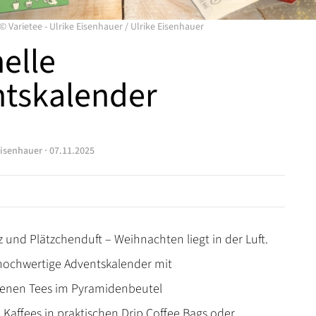
©
Varietee - Ulrike Eisenhauer
/
Ulrike Eisenhauer
nelle
tskalender
Eisenhauer
·
07.11.2025
 und Plätzchenduft – Weihnachten liegt in der Luft.
hochwertige Adventskalender mit
denen Tees im Pyramidenbeutel
 Kaffees in praktischen Drip Coffee Bags oder