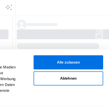
Alle zulassen
le Medien
ir
Ablehnen
, Werbung
ren Daten
ienste
Hilfe
Über uns
Impressum
Kontakt
AGB
Daten­schutz
Verantwortlich für den Inhalt dieser Seite:
BDS Ladenburg