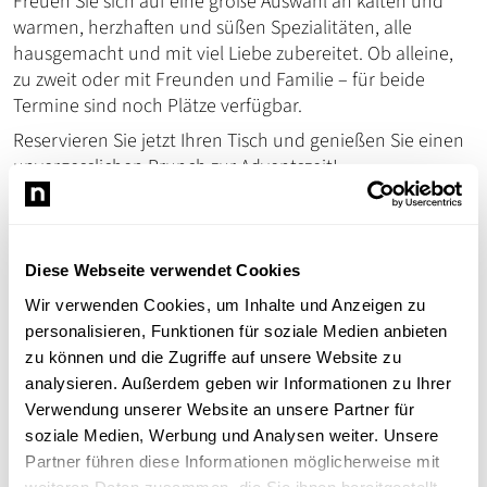
Freuen Sie sich auf eine große Auswahl an kalten und
warmen, herzhaften und süßen Spezialitäten, alle
hausgemacht und mit viel Liebe zubereitet. Ob alleine,
zu zweit oder mit Freunden und Familie – für beide
Termine sind noch Plätze verfügbar.
Reservieren Sie jetzt Ihren Tisch und genießen Sie einen
unvergesslichen Brunch zur Adventszeit!
Weitere Informationen sowie Reservierungen unter
info@cafe-Aufschlag.de
oder telefonisch unter
06203
4107581
.
Diese Webseite verwendet Cookies
Café Aufschlag
Wir verwenden Cookies, um Inhalte und Anzeigen zu
personalisieren, Funktionen für soziale Medien anbieten
zu können und die Zugriffe auf unsere Website zu
analysieren. Außerdem geben wir Informationen zu Ihrer
Verwendung unserer Website an unsere Partner für
Melina Pawlik
MP
soziale Medien, Werbung und Analysen weiter. Unsere
Café Aufschlag
Partner führen diese Informationen möglicherweise mit