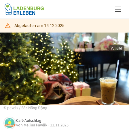
Abgelaufen am
14.12.2025
Vollbild
©
pexels
/
Sóc Năng Động
Café Aufschlag
von
Melina Pawlik
·
11.11.2025