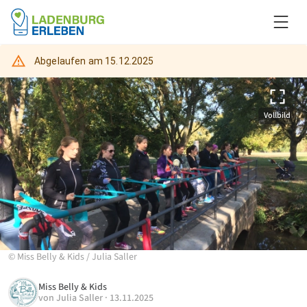
Abgelaufen am
15.12.2025
Vollbild
©
Miss Belly & Kids
/
Julia Saller
Miss Belly & Kids
von
Julia Saller
·
13.11.2025