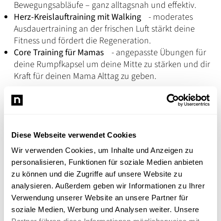
Bewegungsabläufe – ganz alltagsnah und effektiv.
Herz-Kreislauftraining mit Walking
- moderates
Ausdauertraining an der frischen Luft stärkt deine
Fitness und fördert die Regeneration.
Core Training für Mamas
- angepasste Übungen für
deine Rumpfkapsel um deine Mitte zu stärken und dir
Kraft für deinen Mama Alttag zu geben.
Tanke die Energie des Winters und trotze den kurzen
Nächten und dem Gefühl der Müdigkeit, wir kümmern
uns an 4 Montagen um einen Körper und stärken dich
emotional wie körperlich beim Mami Outdoor an der
Diese Webseite verwendet Cookies
frischen Luft.
Wir verwenden Cookies, um Inhalte und Anzeigen zu
Mami Outdoor Kurse
personalisieren, Funktionen für soziale Medien anbieten
zu können und die Zugriffe auf unsere Website zu
analysieren. Außerdem geben wir Informationen zu Ihrer
Verwendung unserer Website an unsere Partner für
soziale Medien, Werbung und Analysen weiter. Unsere
Julia Saller