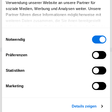
Verwendung unserer Website an unsere Partner für
soziale Medien, Werbung und Analysen weiter. Unsere
Partner führen diese Informationen möglicherweise mit
weiteren Daten zusammen, die Sie ihnen bereitgestellt
haben oder die sie im Rahmen Ihrer Nutzung der Dienste
Julia Saller
JS
Miss Belly & Kids
gesammelt haben.
Einwilligungsauswahl
Notwendig
Präferenzen
Passend zum Thema
Statistiken
Marketing
Details zeigen