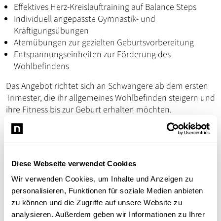
Effektives Herz-Kreislauftraining auf Balance Steps
Individuell angepasste Gymnastik- und
Kräftigungsübungen
Atemübungen zur gezielten Geburtsvorbereitung
Entspannungseinheiten zur Förderung des
Wohlbefindens
Das Angebot richtet sich an Schwangere ab dem ersten
Trimester, die ihr allgemeines Wohlbefinden steigern und
ihre Fitness bis zur Geburt erhalten möchten.
Lernen Sie das Training unverbindlich beim
Schnuppertermin am 19. November
kennen.
Anschließend haben Sie die Möglichkeit, an
vier weiteren
Diese Webseite verwendet Cookies
Abenden
während der Vorweihnachtszeit aktiv für sich
Wir verwenden Cookies, um Inhalte und Anzeigen zu
und Ihr Wohlbefinden – gemeinsam mit Ihrem
personalisieren, Funktionen für soziale Medien anbieten
Babybauch – zu sorgen.
zu können und die Zugriffe auf unsere Website zu
analysieren. Außerdem geben wir Informationen zu Ihrer
Fit durch die Schwangerschaft