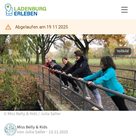
Abgelaufen am
19.11.2025
Vollbild
©
Miss Belly & Kids
/
Julia Saller
Miss Belly & Kids
von
Julia Saller
·
13.11.2025