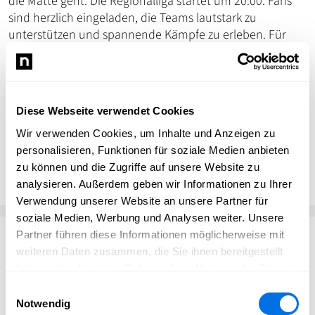
die Matte geht. Die Regionalliga startet um 20:00. Fans
sind herzlich eingeladen, die Teams lautstark zu
unterstützen und spannende Kämpfe zu erleben. Für
Verpflegung ist gesorgt. Kommt vorbei und feuert unsere
Ringer an!
Diese Webseite verwendet Cookies
Wir verwenden Cookies, um Inhalte und Anzeigen zu
Marina Müller
personalisieren, Funktionen für soziale Medien anbieten
MM
ASV Ladenburg 1901 e.V.
zu können und die Zugriffe auf unsere Website zu
analysieren. Außerdem geben wir Informationen zu Ihrer
Verwendung unserer Website an unsere Partner für
soziale Medien, Werbung und Analysen weiter. Unsere
Passend zum Thema
Partner führen diese Informationen möglicherweise mit
weiteren Daten zusammen, die Sie ihnen bereitgestellt
haben oder die sie im Rahmen Ihrer Nutzung der Dienste
gesammelt haben.
Einwilligungsauswahl
Notwendig