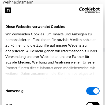
Weihnachtsmann.
Diese Webseite verwendet Cookies
Karin Büttner
KB
Baumschule Jäger
Wir verwenden Cookies, um Inhalte und Anzeigen zu
personalisieren, Funktionen für soziale Medien anbieten
zu können und die Zugriffe auf unsere Website zu
analysieren. Außerdem geben wir Informationen zu Ihrer
Verwendung unserer Website an unsere Partner für
Passend zum Thema
soziale Medien, Werbung und Analysen weiter. Unsere
Partner führen diese Informationen möglicherweise mit
weiteren Daten zusammen, die Sie ihnen bereitgestellt
haben oder die sie im Rahmen Ihrer Nutzung der Dienste
gesammelt haben.
Einwilligungsauswahl
Notwendig