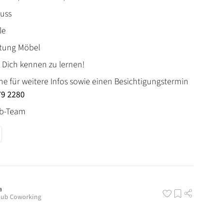
luss
le
ttung Möbel
, Dich kennen zu lernen!
ne für weitere Infos sowie einen Besichtigungstermin
79 2280
ub-Team
a
ub Coworking