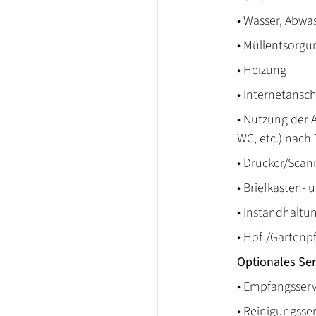
• Wasser, Abwa
• Müllentsorgu
• Heizung
• Internetanschl
• Nutzung der 
WC, etc.) nach
• Drucker/Scan
• Briefkasten- 
• Instandhaltu
• Hof-/Gartenp
Optionales Ser
• Empfangsserv
• Reinigungsse