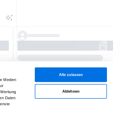
Alle zulassen
le Medien
ir
Ablehnen
, Werbung
ren Daten
ienste
Hilfe
Über uns
Impressum
Kontakt
AGB
Daten­schutz