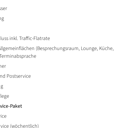
sser
ng
uss inkl. Traffic-Flatrate
Allgemeinflächen (Besprechungsraum, Lounge, Küche,
 Terminabsprache
ner
und Postservice
ng
flege
vice-Paket
ice
rvice (wöchentlich)