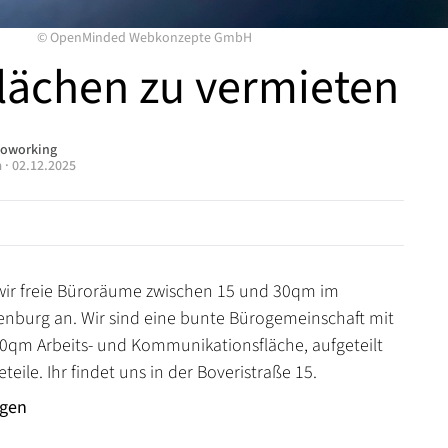
©
OpenMinded Webkonzepte GmbH
lächen zu vermieten
oworking
a
·
02.12.2025
 wir freie Büroräume zwischen 15 und 30qm im
nburg an. Wir sind eine bunte Bürogemeinschaft mit
0qm Arbeits- und Kommunikationsfläche, aufgeteilt
teile. Ihr findet uns in der Boveristraße 15.
ngen