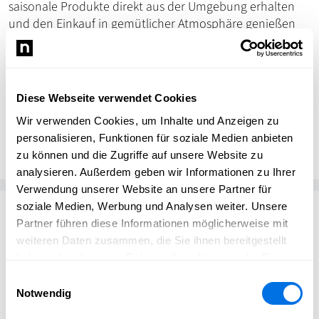
saisonale Produkte direkt aus der Umgebung erhalten
und den Einkauf in gemütlicher Atmosphäre genießen
können.
Diese Webseite verwendet Cookies
Wir verwenden Cookies, um Inhalte und Anzeigen zu
Ladenburg erleben
Ladenburg erleben
personalisieren, Funktionen für soziale Medien anbieten
zu können und die Zugriffe auf unsere Website zu
analysieren. Außerdem geben wir Informationen zu Ihrer
Verwendung unserer Website an unsere Partner für
soziale Medien, Werbung und Analysen weiter. Unsere
Passend zum Thema
Partner führen diese Informationen möglicherweise mit
weiteren Daten zusammen, die Sie ihnen bereitgestellt
haben oder die sie im Rahmen Ihrer Nutzung der Dienste
gesammelt haben.
Einwilligungsauswahl
Notwendig