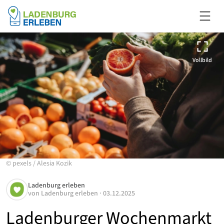
Vollbild
©
pexels
/
Alesia Kozik
Ladenburg erleben
von
Ladenburg erleben
·
03.12.2025
Ladenburger Wochenmarkt