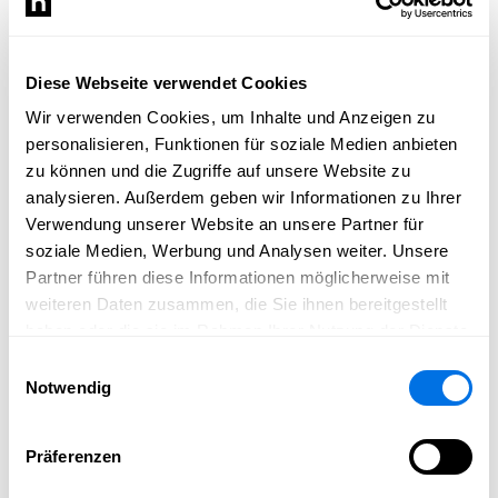
für Transformation und Neubeginn - finde Kraft & Mut für
Veränderungen und Neubeginn.
Bei Fragen und weiteren Infos gerne an mich wenden
Diese Webseite verwendet Cookies
unter:
Wir verwenden Cookies, um Inhalte und Anzeigen zu
nina.siebert@mukande-yoga.de
personalisieren, Funktionen für soziale Medien anbieten
zu können und die Zugriffe auf unsere Website zu
Mukande Yoga Zentrum Ladenburg
analysieren. Außerdem geben wir Informationen zu Ihrer
Verwendung unserer Website an unsere Partner für
VHS Ladenburg-Ilvesheim
soziale Medien, Werbung und Analysen weiter. Unsere
Partner führen diese Informationen möglicherweise mit
weiteren Daten zusammen, die Sie ihnen bereitgestellt
Download
haben oder die sie im Rahmen Ihrer Nutzung der Dienste
gesammelt haben.
Kundalini Yoga mit Nina Siebert
Einwilligungsauswahl
Notwendig
PDF HERUNTERLADEN
Präferenzen