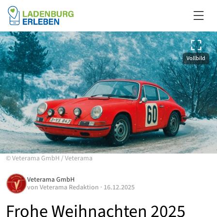
Vollbild
©
Veterama GmbH
/
Veterama
Veterama GmbH
von
Veterama Redaktion
·
16.12.2025
Frohe Weihnachten 2025