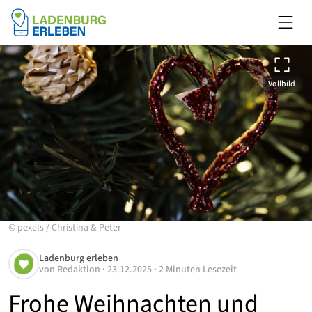
Vollbild
©
pexels
/
Christina & Peter
Ladenburg erleben
von
Redaktion
·
23.12.2025
·
2 Minuten Lesezeit
Frohe Weihnachten und