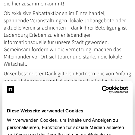
die hier zusammenkommt!
Ob exklusive Rabattaktionen im Einzelhandel,
spannende Veranstaltungen, lokale Jobangebote oder
aktuelle Vereinsnachrichten – dank Ihrer Beteiligung ist
Ladenburg Erleben zu einer lebendigen
Informationsquelle für unsere Stadt geworden.
Gemeinsam fördern wir die Vernetzung, machen das
Miteinander vor Ort sichtbarer und stärken die lokale
Wirtschaft.
Unser besonderer Dank gilt den Partnern, die von Anfang
an mit dabei waren und allen, die im Laufe des Jahres
dazugekommen sind. Ihr Vertrauen und Ihr stetiger Input
motivieren uns jeden Tag, die Plattform weiter
auszubauen und zu optimieren.
Diese Webseite verwendet Cookies
Wir freuen uns darauf, im kommenden Jahr gemeinsam
noch mehr zu erreichen: Mehr Austausch, neue
Wir verwenden Cookies, um Inhalte und Anzeigen zu
Funktionen und viele weitere, spannende Geschichten
personalisieren, Funktionen für soziale Medien anbieten
aus unserer Stadt erwarten uns. Genießen Sie die
zu können und die Zugriffe auf unsere Website zu