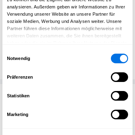
Feiertage mit Ihren Liebsten, kommen Sie gut ins neue
analysieren. Außerdem geben wir Informationen zu Ihrer
Jahr – und bleiben Sie unserer Plattform weiterhin
Verwendung unserer Website an unsere Partner für
verbunden!
soziale Medien, Werbung und Analysen weiter. Unsere
Partner führen diese Informationen möglicherweise mit
weiteren Daten zusammen, die Sie ihnen bereitgestellt
haben oder die sie im Rahmen Ihrer Nutzung der Dienste
gesammelt haben.
Einwilligungsauswahl
Redaktion
Notwendig
Ladenburg erleben
Präferenzen
Passend zum Thema
Statistiken
Marketing