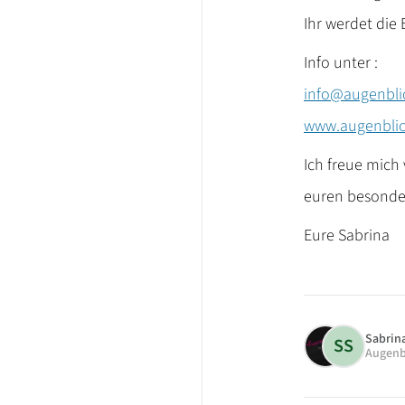
Ihr werdet die
Info unter :
info@augenbli
www.augenblic
Ich freue mich
euren besonder
Eure Sabrina
Sabrin
SS
Augenb