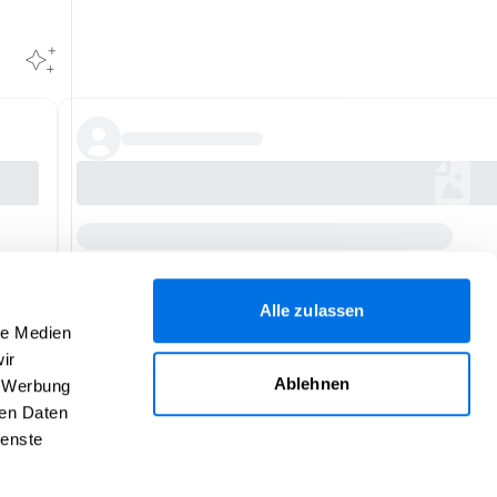
Alle zulassen
le Medien
ir
Ablehnen
, Werbung
ren Daten
ienste
Hilfe
Über uns
Impressum
Kontakt
AGB
Daten­schutz
Verantwortlich für den Inhalt dieser Seite: