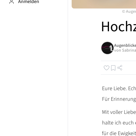
Anmelden
©
Augen
Hochz
Augenblicke
von
Sabrin
Eure Liebe. Ech
Für Erinnerunge
Mit voller Lieb
halte ich euch
für die Ewigkeit