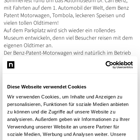
Sommerfest rund um das Automuseum Dr. Carl Benz,
mit Fahrten auf dem 1. Automobil der Welt, dem Benz
Patent Motorwagen, Tombola, leckeren Speisen und
vielen tollen Oldtimern!
Auf dem Parkplatz wird sich wieder ein rollendes
Museum entwickeln, denn viel Besucher reisen mit dem
eigenen Oldtimer an.
Der Benz-Patent-Motorwagen wird natürlich im Betrieb
vorgeführt und wer etwas Geschick hat, kann sogar den
Führerschein auf diesem ersten Auto der Welt machen.
Vor dem Museum sorgt Peter's Partyservice für Speisen
und Getränke und im Museum sind die Damen des
Diese Webseite verwendet Cookies
Museums-Fördervereins für Kaffee und Kuchen
Wir verwenden Cookies, um Inhalte und Anzeigen zu
zuständig.
personalisieren, Funktionen für soziale Medien anbieten
Wir freuen uns sehr auf Euren Besuch!!!!
zu können und die Zugriffe auf unsere Website zu
analysieren. Außerdem geben wir Informationen zu Ihrer
Verwendung unserer Website an unsere Partner für
soziale Medien, Werbung und Analysen weiter. Unsere