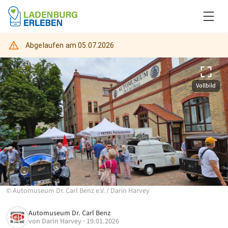
Abgelaufen am
05.07.2026
Vollbild
©
Automuseum Dr. Carl Benz e.V.
/
Darin Harvey
Automuseum Dr. Carl Benz
von
Darin Harvey
·
19.01.2026