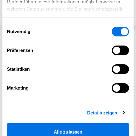
Darin Harvey
Partner führen diese Informationen möglicherweise mit
DH
Automuseum Dr. Carl Benz
weiteren Daten zusammen, die Sie ihnen bereitgestellt
haben oder die sie im Rahmen Ihrer Nutzung der Dienste
gesammelt haben.
Einwilligungsauswahl
Notwendig
Passend zum Thema
Präferenzen
Statistiken
Marketing
Details zeigen
Alle zulassen