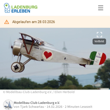
Abgelaufen am
28.03.2026
Vollbild
©
Modellbau-Club-Ladenburg e.V.
/
Ellen Herbold
Modellbau-Club-Ladenburg e.V.
von
Tjark Schwartau
·
14.02.2026
·
2 Minuten Lesezeit