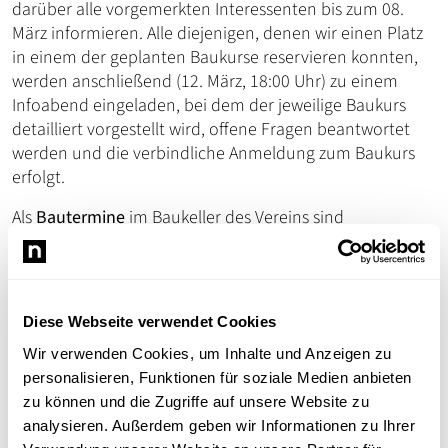
darüber alle vorgemerkten Interessenten bis zum 08.
März informieren. Alle diejenigen, denen wir einen Platz
in einem der geplanten Baukurse reservieren konnten,
werden anschließend (12. März, 18:00 Uhr) zu einem
Infoabend eingeladen, bei dem der jeweilige Baukurs
detailliert vorgestellt wird, offene Fragen beantwortet
werden und die verbindliche Anmeldung zum Baukurs
erfolgt.
Als
Bautermine
im Baukeller des Vereins sind
vorgesehen:
So, 22. März 2026 – 13-18 Uhr
Sa, 28. März 2026 – 14-18 Uhr
Diese Webseite verwendet Cookies
So, 29. März 2026 – 10-13 Uhr
Wir verwenden Cookies, um Inhalte und Anzeigen zu
Sa, 11. April 2026 – 13-18 Uhr
personalisieren, Funktionen für soziale Medien anbieten
zu können und die Zugriffe auf unsere Website zu
Die Flugschultermine im Anschluss erfolgen
analysieren. Außerdem geben wir Informationen zu Ihrer
wetterbedingt nach Absprache Wochentags und/oder