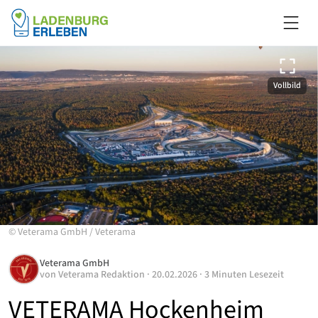
Vollbild
©
Veterama GmbH
/
Veterama
Veterama GmbH
von
Veterama Redaktion
·
20.02.2026
·
3 Minuten Lesezeit
VETERAMA Hockenheim