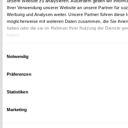
unsere Website zu analysieren. Außerdem geben wir Informa
Ihrer Verwendung unserer Website an unsere Partner für soz
VETERAMA SHOW ARENA:
Werbung und Analysen weiter. Unsere Partner führen diese 
Hier schlägt das Herz für Old- und Youngtimer. Echte
möglicherweise mit weiteren Daten zusammen, die Sie ihnen 
Raritäten und legendäre Modelle sind hier stilvoll in
haben oder die sie im Rahmen Ihrer Nutzung der Dienste g
Szene gesetzt. Direkt an der Rennstrecke können Sie Ihr
haben.
Fahrzeug ausstellen.
Einwilligungsauswahl
Notwendig
Vollbild
Präferenzen
Statistiken
©
Veterama GmbH
/
Veterama
Marketing
Anmeldung für Plätze und Ticketkäufe:
www.veterama.de