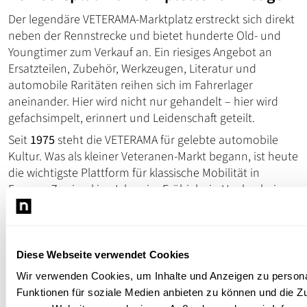
Der legendäre VETERAMA-Marktplatz erstreckt sich direkt
neben der Rennstrecke und bietet hunderte Old- und
Youngtimer zum Verkauf an. Ein riesiges Angebot an
Ersatzteilen, Zubehör, Werkzeugen, Literatur und
automobile Raritäten reihen sich im Fahrerlager
aneinander. Hier wird nicht nur gehandelt – hier wird
gefachsimpelt, erinnert und Leidenschaft geteilt.
Seit
1975
steht die VETERAMA für gelebte automobile
Kultur. Was als kleiner Veteranen-Markt begann, ist heute
die wichtigste Plattform für klassische Mobilität in
Europa. Zweimal im Jahr – im Frühjahr in Hockenheim
und im Herbst in Mannheim – wird Geschichte nicht nur
gezeigt, sondern erlebt.
Die
VETERAMA Hockenheim 2026
ist damit weit mehr als
Diese Webseite verwendet Cookies
eine Veranstaltung:
Sie ist ein Treffpunkt für Generationen, ein Ort der
Wir verwenden Cookies, um Inhalte und Anzeigen zu persona
Begegnung und ein lebendiges Museum der Mobilität.
Funktionen für soziale Medien anbieten zu können und die Zug