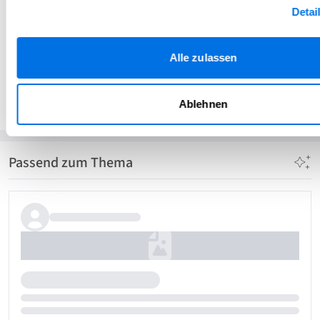
Detai
Alle zulassen
Veterama Redaktion
VR
Veterama GmbH
Ablehnen
Passend zum Thema