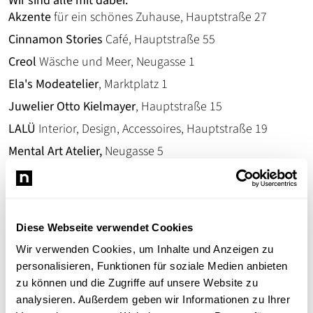
Wir sind alle mit dabei:
Akzente
für ein schönes Zuhause, Hauptstraße 27
Cinnamon Stories
Café, Hauptstraße 55
Creol
Wäsche und Meer, Neugasse 1
Ela's Modeatelier
, Marktplatz 1
Juwelier Otto Kielmayer
, Hauptstraße 15
LALÜ
Interior, Design, Accessoires, Hauptstraße 19
Mental Art Atelier,
Neugasse 5
Modehaus Sohn
, Hauptstraße 24-26
Ohlala Conceptstore
, Kirchenstraße 33
Optik Pfister
, Hauptstraße 31
Diese Webseite verwendet Cookies
Parfümerie Schneckenburger-Treffurt
, Neugasse 3
Wir verwenden Cookies, um Inhalte und Anzeigen zu
Seitenweise Bücher am Markt
, Marktplatz 2
personalisieren, Funktionen für soziale Medien anbieten
Siracusa
Ingenieur- und Sachverständigenbüro,
zu können und die Zugriffe auf unsere Website zu
Hauptstraße 43
analysieren. Außerdem geben wir Informationen zu Ihrer