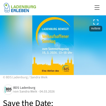
Vollbild
©
BDS Ladenburg
/
Sandra Weik
BDS Ladenburg
von
Sandra Weik
·
04.03.2026
Save the Date: