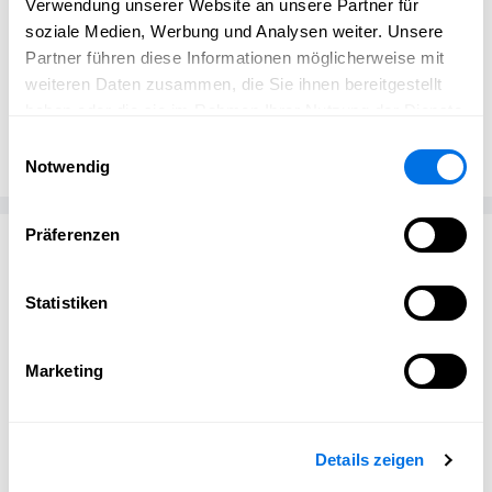
Verwendung unserer Website an unsere Partner für
soziale Medien, Werbung und Analysen weiter. Unsere
Partner führen diese Informationen möglicherweise mit
weiteren Daten zusammen, die Sie ihnen bereitgestellt
Sandra Weik
SW
haben oder die sie im Rahmen Ihrer Nutzung der Dienste
BDS Ladenburg
gesammelt haben.
Einwilligungsauswahl
Notwendig
Präferenzen
Passend zum Thema
Statistiken
Marketing
Details zeigen