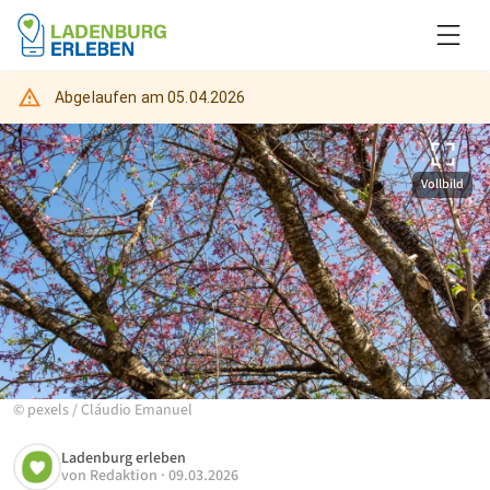
Abgelaufen am
05.04.2026
Vollbild
©
pexels
/
Cláudio Emanuel
Ladenburg erleben
von
Redaktion
·
09.03.2026