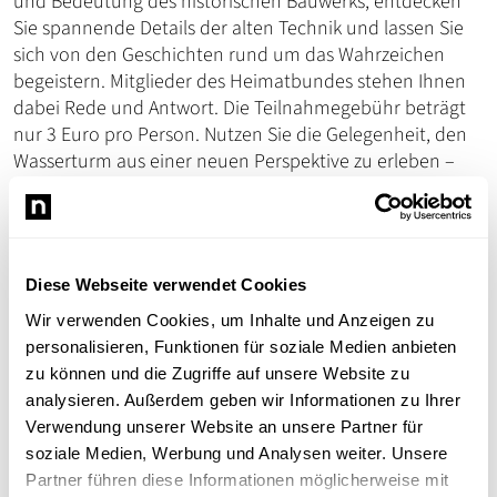
und Bedeutung des historischen Bauwerks, entdecken
Sie spannende Details der alten Technik und lassen Sie
sich von den Geschichten rund um das Wahrzeichen
begeistern. Mitglieder des Heimatbundes stehen Ihnen
dabei Rede und Antwort. Die Teilnahmegebühr beträgt
nur 3 Euro pro Person. Nutzen Sie die Gelegenheit, den
Wasserturm aus einer neuen Perspektive zu erleben –
egal, ob Sie einheimisch sind oder die Region erkunden
möchten.
Kommen Sie vorbei und lassen Sie sich vom Zauber der
Geschichte begeistern!
Diese Webseite verwendet Cookies
Wir verwenden Cookies, um Inhalte und Anzeigen zu
Willkommen beim Heimatbund Ladenburg e. V.
personalisieren, Funktionen für soziale Medien anbieten
zu können und die Zugriffe auf unsere Website zu
analysieren. Außerdem geben wir Informationen zu Ihrer
Verwendung unserer Website an unsere Partner für
Redaktion
soziale Medien, Werbung und Analysen weiter. Unsere
Ladenburg erleben
Partner führen diese Informationen möglicherweise mit