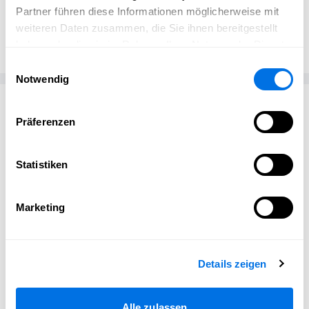
Partner führen diese Informationen möglicherweise mit
Redaktion
Ladenburg erleben
weiteren Daten zusammen, die Sie ihnen bereitgestellt
haben oder die sie im Rahmen Ihrer Nutzung der Dienste
gesammelt haben.
Einwilligungsauswahl
Notwendig
Passend zum Thema
Präferenzen
Statistiken
Marketing
Details zeigen
Alle zulassen