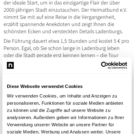
der ideale Start, um in das einzigartige Flair der über
2000-jährigen Stadt einzutauchen. Der Heimatbund e.V.
nimmt Sie mit auf eine Reise in die Vergangenheit,
erzählt spannende Anekdoten und zeigt Ihnen die
schönsten Ecken und versteckten Details Ladenburgs.
Die Führung dauert etwa 1,5 Stunden und kostet 5 € pro
Person. Egal, ob Sie schon lange in Ladenburg leben
oder die Stadt gerade erst kennen lernen – die Tour
bietet neue Perspektiven und Überraschungen für alle
Altersgruppen.
Kommen Sie vorbei, lassen Sie sich begeistern und
erleben Sie die Geschichte mitten in Ladenburgs
Diese Webseite verwendet Cookies
Altstadt!
Wir verwenden Cookies, um Inhalte und Anzeigen zu
personalisieren, Funktionen für soziale Medien anbieten
Willkommen beim Heimatbund Ladenburg e. V.
zu können und die Zugriffe auf unsere Website zu
analysieren. Außerdem geben wir Informationen zu Ihrer
Verwendung unserer Website an unsere Partner für
soziale Medien, Werbung und Analysen weiter. Unsere