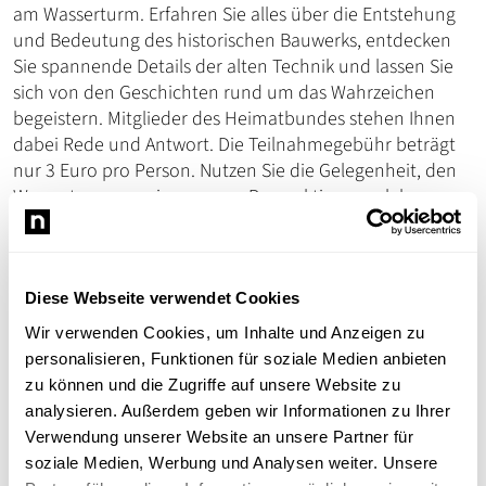
am Wasserturm. Erfahren Sie alles über die Entstehung
und Bedeutung des historischen Bauwerks, entdecken
Sie spannende Details der alten Technik und lassen Sie
sich von den Geschichten rund um das Wahrzeichen
begeistern. Mitglieder des Heimatbundes stehen Ihnen
dabei Rede und Antwort. Die Teilnahmegebühr beträgt
nur 3 Euro pro Person. Nutzen Sie die Gelegenheit, den
Wasserturm aus einer neuen Perspektive zu erleben –
egal, ob Sie einheimisch sind oder die Region erkunden
möchten.
Kommen Sie vorbei und lassen Sie sich vom Zauber der
Diese Webseite verwendet Cookies
Geschichte begeistern!
Wir verwenden Cookies, um Inhalte und Anzeigen zu
Willkommen beim Heimatbund Ladenburg e. V.
personalisieren, Funktionen für soziale Medien anbieten
zu können und die Zugriffe auf unsere Website zu
analysieren. Außerdem geben wir Informationen zu Ihrer
Verwendung unserer Website an unsere Partner für
soziale Medien, Werbung und Analysen weiter. Unsere
Redaktion